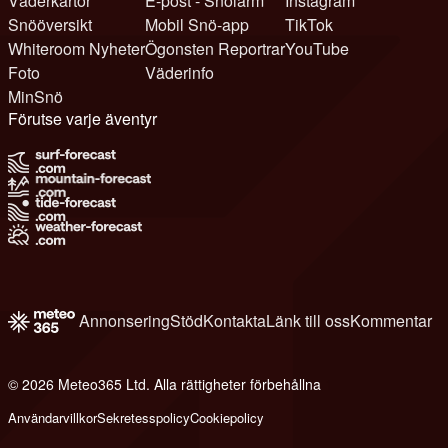
Väderkartor
E-post - Snölarm
Instagram
Snööversikt
Mobil Snö-app
TikTok
Whiteroom Nyheter
Ögonsten Reportrar
YouTube
Foto
Väderinfo
MinSnö
Förutse varje äventyr
Annonsering
Stöd
Kontakta
Länk till oss
Kommentar
© 2026 Meteo365 Ltd. Alla rättigheter förbehållna
1
Användarvillkor
Sekretesspolicy
Cookiepolicy