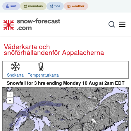
Väderkarta och
snöförhållanden
för Appalacherna
Snökarta
Temperaturkarta
Snowfall for 3 hrs ending Monday 10 Aug at 2am EDT
+
-