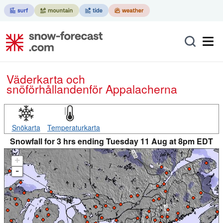
Väderkarta och
snöförhållanden
för Appalacherna
Snökarta
Temperaturkarta
Snowfall for 3 hrs ending Tuesday 11 Aug at 8pm EDT
+
-