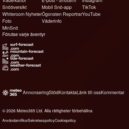
Väderkartor
E-post - Snölarm
Instagram
Snööversikt
Mobil Snö-app
TikTok
Whiteroom Nyheter
Ögonsten Reportrar
YouTube
Foto
Väderinfo
MinSnö
Förutse varje äventyr
Annonsering
Stöd
Kontakta
Länk till oss
Kommentar
© 2026 Meteo365 Ltd. Alla rättigheter förbehållna
6
Användarvillkor
Sekretesspolicy
Cookiepolicy