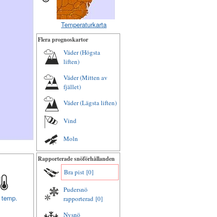
Temperaturkarta
Flera prognoskartor
Väder (Högsta
liften)
Väder (Mitten av
fjället)
Väder (Lägsta liften)
Vind
Moln
Rapporterade snöförhållanden
Bra pist
[0]
Pudersnö
t temp.
rapporterad
[0]
Nysnö