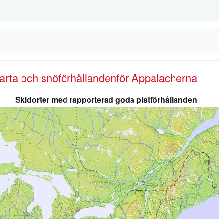
karta och snöförhållanden
för Appalacherna
Skidorter med rapporterad goda pistförhållanden