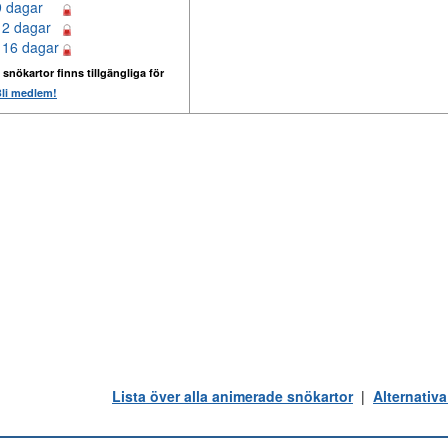
9 dagar
12 dagar
 16 dagar
 snökartor finns tillgängliga för
li medlem!
Lista över alla animerade snökartor
|
Alternativa