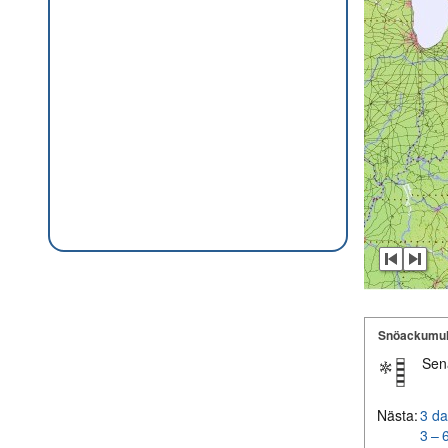
Snöackumul
Sen
Nästa:
3 da
3 – 