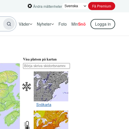
Få Premium
Ändra måttenheter
Väder
Nyheter
Foto
Min
Snö
Logga in
Visa platsen på kartan
Snökarta