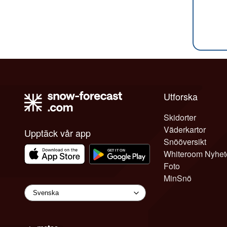
Utforska
Skidorter
Väderkartor
Upptäck vår app
Snööversikt
Whiteroom Nyhet
Foto
MinSnö