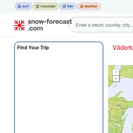
Väder
Find Your Trip
+
-