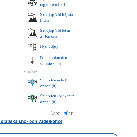
rapporterad
[0]
Snödjup Vid högsta
liften
Snödjup Vid foten
av backen
Nysnödjup
Dagar sedan den
senaste snön
Visa här:
Skidorten är helt
öppen
[0]
Skidortens backar är
öppna
[0]
°C
°F
 statiska snö- och väderkartor