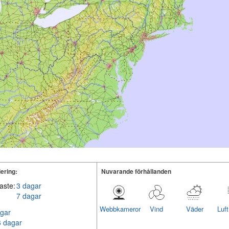
ering:
Nuvarande förhållanden
aste:
3 dagar
7 dagar
Webbkameror
Vind
Väder
Luf
gar
6 dagar