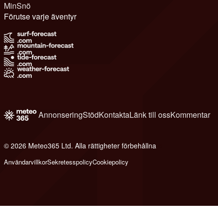
MinSnö
Förutse varje äventyr
Annonsering
Stöd
Kontakta
Länk till oss
Kommentar
© 2026 Meteo365 Ltd. Alla rättigheter förbehållna
6
Användarvillkor
Sekretesspolicy
Cookiepolicy