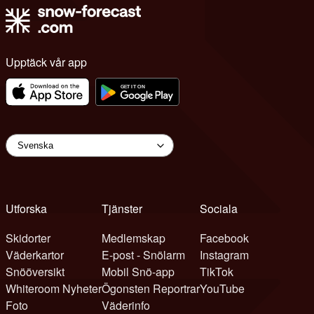
Upptäck vår app
Utforska
Tjänster
Sociala
Skidorter
Medlemskap
Facebook
Väderkartor
E-post - Snölarm
Instagram
Snööversikt
Mobil Snö-app
TikTok
Whiteroom Nyheter
Ögonsten Reportrar
YouTube
Foto
Väderinfo