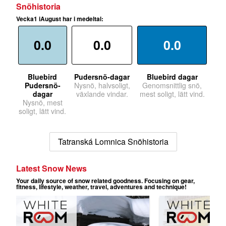
Snöhistoria
Vecka1 iAugust har i medeltal:
0.0
0.0
0.0
Bluebird
Pudersnö-dagar
Bluebird dagar
Pudersnö-
Nysnö, halvsoligt,
Genomsnittlig snö,
dagar
växlande vindar.
mest soligt, lätt vind.
Nysnö, mest
soligt, lätt vind.
Tatranská Lomnica Snöhistoria