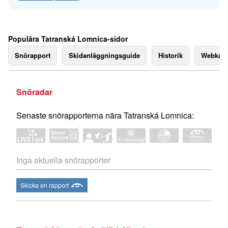
Populära Tatranská Lomnica-sidor
Snörapport
Skidanläggningsguide
Historik
Webkam
Snöradar
Senaste snörapporterna nära Tatranská Lomnica:
Inga aktuella snörapporter
Skicka en rapport