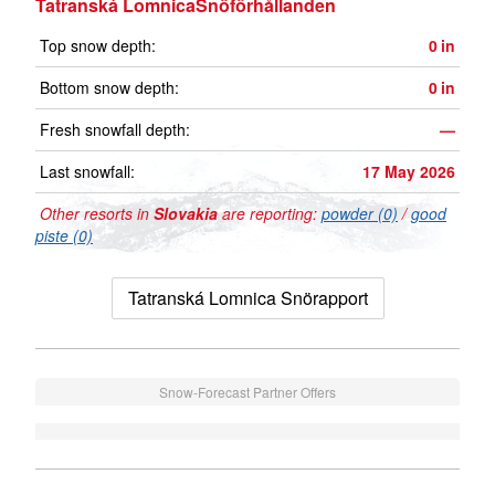
Tatranská LomnicaSnöförhållanden
Top snow depth:
0
in
Bottom snow depth:
0
in
Fresh snowfall depth:
—
Last snowfall:
17 May 2026
Other resorts in
Slovakia
are reporting:
powder (0)
/
good
piste (0)
Tatranská Lomnica Snörapport
Snow-Forecast Partner Offers