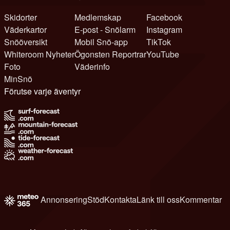
Skidorter
Medlemskap
Facebook
Väderkartor
E-post - Snölarm
Instagram
Snööversikt
Mobil Snö-app
TikTok
Whiteroom Nyheter
Ögonsten Reportrar
YouTube
Foto
Väderinfo
MinSnö
Förutse varje äventyr
Annonsering
Stöd
Kontakta
Länk till oss
Kommentar