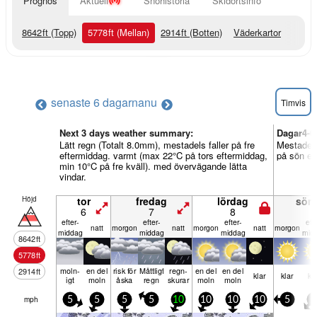
Prognos
Aktuell
Snöhistoria
Skidortsinfo
8642
ft
(Topp)
5778
ft
(Mellan)
2914
ft
(Botten)
Väderkartor
senaste 6 dagarna
nu
Timvis
Next 3 days weather summary:
Dagar4-6
Lätt regn (Totalt 8.0mm), mestadels faller på fre
Mestadels
eftermiddag. varmt (max 22°C på tors eftermiddag,
på sön ef
min 10°C på fre kväll). med övervägande lätta
vindar.
Höjd
tor
fredag
lördag
sön
6
7
8
9
efter­
efter­
efter­
efte
natt
mor­gon
natt
mor­gon
natt
mor­gon
middag
middag
middag
mid
8642
ft
5778
ft
moln­
en del
risk för
Måttligt
regn­
en del
en del
2914
ft
klar
klar
kl
igt
moln
åska
regn
skurar
moln
moln
mph
5
5
5
5
10
10
10
10
5
0