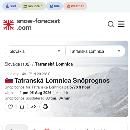
Slovakia
(102)
Tatranská Lomnica
Lat./Long.:
49.17° N
20.28° E
Tatranská Lomnica
Snöprognos
Snöprognos för Tatranska Lomnica på
5778
ft
höjd
Utgiven:
1 pm 06 Aug 2026
(lokal tid)
Snöprognos uppdaterad
00
tim.
04
min.