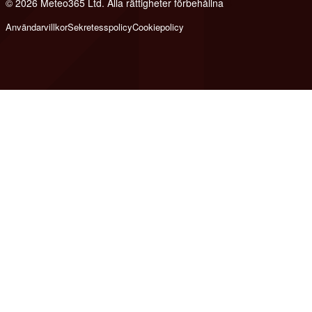
© 2026 Meteo365 Ltd. Alla rättigheter förbehållna
8
Användarvillkor
Sekretesspolicy
Cookiepolicy