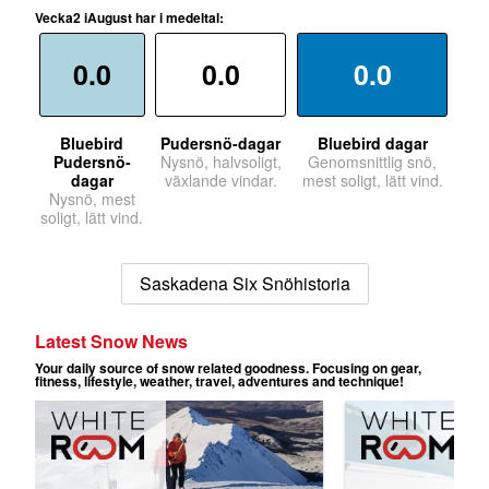
Vecka2 iAugust har i medeltal:
0.0
0.0
0.0
Bluebird
Pudersnö-dagar
Bluebird dagar
Pudersnö-
Nysnö, halvsoligt,
Genomsnittlig snö,
dagar
växlande vindar.
mest soligt, lätt vind.
Nysnö, mest
soligt, lätt vind.
Saskadena Six Snöhistoria