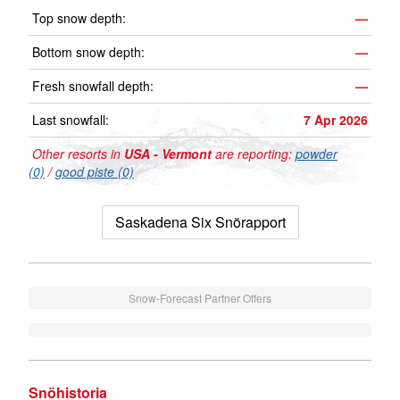
Top snow depth:
—
Bottom snow depth:
—
Fresh snowfall depth:
—
Last snowfall:
7 Apr 2026
Other resorts in
USA - Vermont
are reporting:
powder
(0)
/
good piste (0)
Saskadena Six Snörapport
Snow-Forecast Partner Offers
Snöhistoria