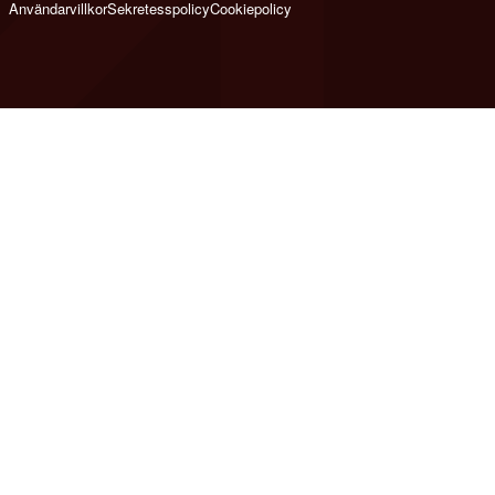
Användarvillkor
Sekretesspolicy
Cookiepolicy