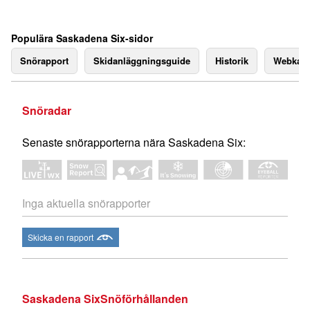
Populära Saskadena Six-sidor
Snörapport
Skidanläggningsguide
Historik
Webkam
Snöradar
Senaste snörapporterna nära Saskadena Six:
Inga aktuella snörapporter
Skicka en rapport
Saskadena SixSnöförhållanden