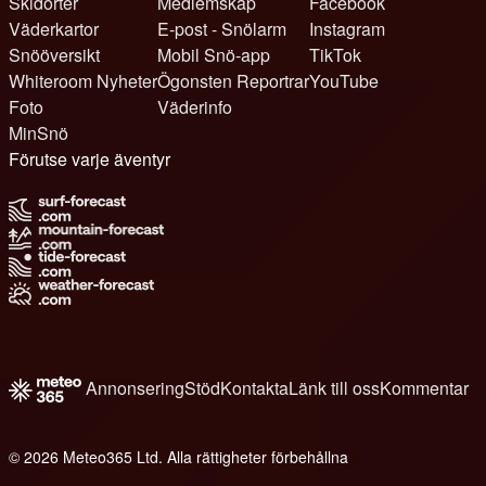
Skidorter
Medlemskap
Facebook
Väderkartor
E-post - Snölarm
Instagram
Snööversikt
Mobil Snö-app
TikTok
Whiteroom Nyheter
Ögonsten Reportrar
YouTube
Foto
Väderinfo
MinSnö
Förutse varje äventyr
Annonsering
Stöd
Kontakta
Länk till oss
Kommentar
© 2026 Meteo365 Ltd. Alla rättigheter förbehållna
8