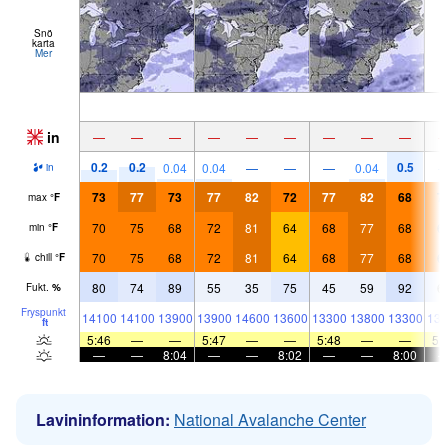
Snö
karta
Mer
in
—
—
—
—
—
—
—
—
—
0.2
0.2
0.5
0.04
0.04
—
—
—
0.04
in
73
77
73
77
82
72
77
82
68
7
max
°
F
70
75
68
72
81
64
68
77
68
6
min
°
F
70
75
68
72
81
64
68
77
68
6
chill
°
F
80
74
89
55
35
75
45
59
92
6
Fukt.
%
Fryspunkt
14100
14100
13900
13900
14600
13600
13300
13800
13300
138
ft
5:46
—
—
5:47
—
—
5:48
—
—
5:
—
—
8:04
—
—
8:02
—
—
8:00
Lavininformation:
National Avalanche Center