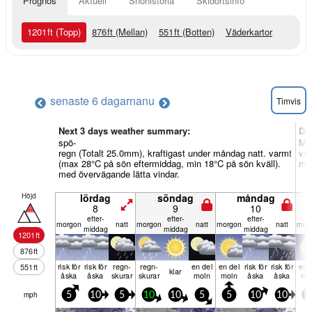
Prognos
Aktuell
Snöhistoria
Skidortsinfo
1201
ft
(Topp)
876
ft
(Mellan)
551
ft
(Botten)
Väderkartor
senaste 6 dagarna
nu
Timvis
Next 3 days weather summary:
Da
spö-
Måt
regn (Totalt 25.0mm), kraftigast under måndag natt. varmt
var
(max 28°C på sön eftermiddag, min 18°C på sön kväll).
med
med övervägande lätta vindar.
Höjd
lördag
söndag
måndag
8
9
10
efter­
efter­
efter­
mor­gon
natt
mor­gon
natt
mor­gon
natt
mor­
middag
middag
middag
1201
ft
876
ft
risk för
risk för
regn­
regn­
en del
en del
risk för
risk för
en 
551
ft
klar
åska
åska
skurar
skurar
moln
moln
åska
åska
mo
mph
5
10
5
10
10
5
5
10
10
1