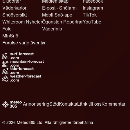
Skidorter
Medlemskap
Facebook
Väderkartor
E-post - Snölarm
Instagram
Snööversikt
Mobil Snö-app
TikTok
Whiteroom Nyheter
Ögonsten Reportrar
YouTube
Foto
Väderinfo
MinSnö
Förutse varje äventyr
Annonsering
Stöd
Kontakta
Länk till oss
Kommentar
© 2026 Meteo365 Ltd. Alla rättigheter förbehållna
8