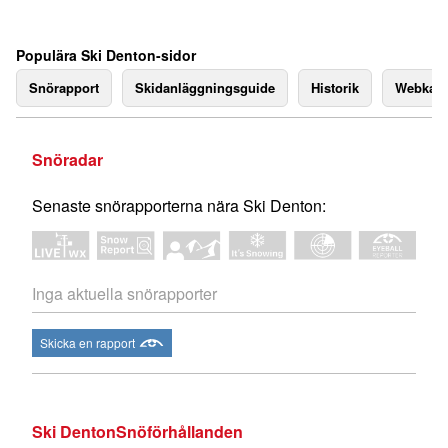
Populära Ski Denton-sidor
Snörapport
Skidanläggningsguide
Historik
Webkam
Snöradar
Senaste snörapporterna nära Ski Denton:
Inga aktuella snörapporter
Skicka en rapport
Ski DentonSnöförhållanden