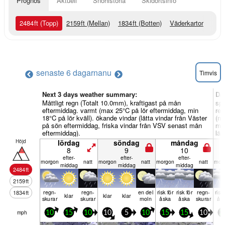
Prognos
Aktuell
Snöhistoria
Skidortsinfo
2484
ft
(Topp)
2159
ft
(Mellan)
1834
ft
(Botten)
Väderkartor
senaste 6 dagarna
nu
Timvis
Next 3 days weather summary:
Da
Måttligt regn (Totalt 10.0mm), kraftigast på mån
spö
eftermiddag. varmt (max 25°C på lör eftermiddag, min
reg
18°C på lör kväll). ökande vindar (lätta vindar från Väster
(ma
på sön eftermiddag, friska vindar från VSV senast mån
min
eftermiddag).
lät
Höjd
lördag
söndag
måndag
8
9
10
efter­
efter­
efter­
mor­gon
natt
mor­gon
natt
mor­gon
natt
mor­
middag
middag
middag
2484
ft
2159
ft
regn­
regn­
en del
risk för
risk för
regn­
risk
1834
ft
klar
klar
klar
skurar
skurar
moln
åska
åska
skurar
ås
mph
10
15
10
10
5
10
15
15
10
2