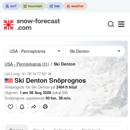
USA - Pennsylvania
(31)
Ski Denton
Lat./Long.:
41.78° N
77.83° W
Ski Denton
Snöprognos
Snöprognos för Ski Denton på
2484
ft
höjd
Utgiven:
1 am 08 Aug 2026
(lokal tid)
Snöprognos uppdaterad
00
tim.
38
min.