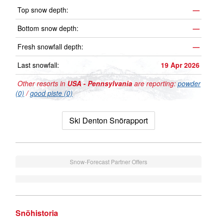
Top snow depth:
—
Bottom snow depth:
—
Fresh snowfall depth:
—
Last snowfall:
19 Apr 2026
Other resorts in
USA - Pennsylvania
are reporting:
powder
(0)
/
good piste (0)
Ski Denton Snörapport
Snow-Forecast Partner Offers
Snöhistoria