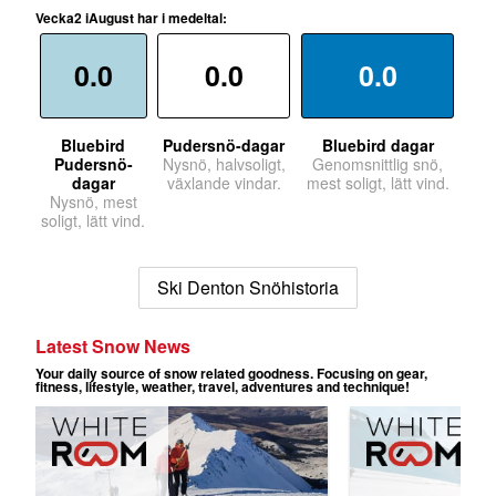
Vecka2 iAugust har i medeltal:
0.0
0.0
0.0
Bluebird
Pudersnö-dagar
Bluebird dagar
Pudersnö-
Nysnö, halvsoligt,
Genomsnittlig snö,
dagar
växlande vindar.
mest soligt, lätt vind.
Nysnö, mest
soligt, lätt vind.
Ski Denton Snöhistoria