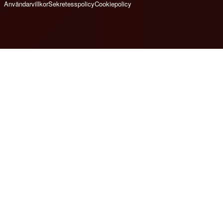
Användarvillkor
Sekretesspolicy
Cookiepolicy