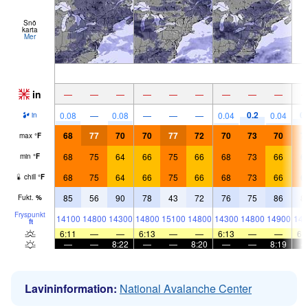
Snö
karta
Mer
in
—
—
—
—
—
—
—
—
—
0.2
0.
0.08
—
0.08
—
—
—
0.04
0.04
in
68
77
70
70
77
72
70
73
70
7
max
°
F
68
75
64
66
75
66
68
73
66
6
min
°
F
68
75
64
66
75
66
68
73
66
6
chill
°
F
85
56
90
78
43
72
76
75
86
8
Fukt.
%
Fryspunkt
14100
14800
14300
14800
15100
14800
14300
14800
14900
146
ft
6:11
—
—
6:13
—
—
6:13
—
—
6:
—
—
8:22
—
—
8:20
—
—
8:19
Lavininformation:
National Avalanche Center