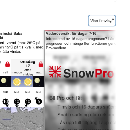
Visa timvis
ezinská Baba
Väderöversikt för dagar 7-16:
kt
Intresserad av 16-dagarsprognosen? Lås upp hela
orrt. varmt (max 28°C på
prognosen och många fler funktioner genom att bli
in 15°C på tis kväll). med
Pro-medlem.
lätta vindar.
g
onsdag
12
Snow
Pro
efter­
natt
mor­gon
natt
middag
klar
klar
klar
klar
Bli Pro och få:
10
10
10
5
Timvis och 16-dagars snöprognose
Snabb surfning utan reklam
Lås upp full tillgång i app och webb