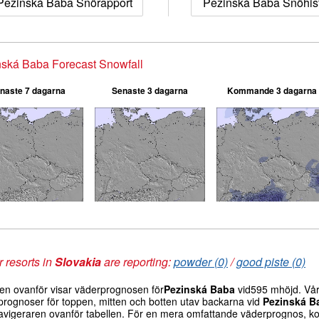
Pezinská Baba Snörapport
Pezinská Baba Snöhist
ská Baba Forecast Snowfall
naste 7 dagarna
Senaste 3 dagarna
Kommande 3 dagarna
 resorts in
Slovakia
are reporting:
powder (0)
/
good piste (0)
len ovanför visar väderprognosen för
Pezinská Baba
vid595 mhöjd. Våra
prognoser för toppen, mitten och botten utav backarna vid
Pezinská B
avigeraren ovanför tabellen. För en mera omfattande väderprognos, ko