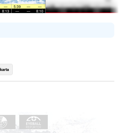
—
5:39
—
—
8:13
—
—
8:10
karta