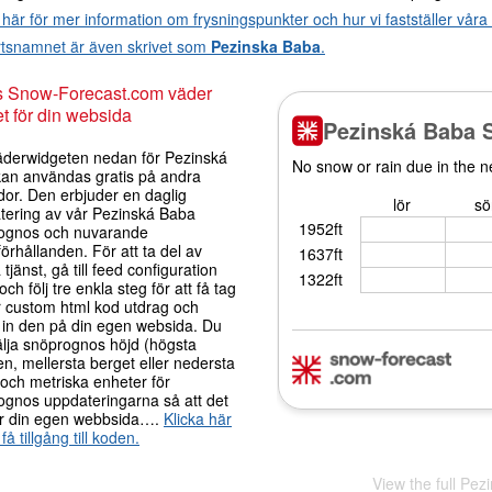
 här för mer information om frysningspunkter och hur vi fastställer vår
rtsnamnet är även skrivet som
Pezinska Baba
.
s Snow-Forecast.com väder
t för din websida
äderwidgeten nedan för Pezinská
an användas gratis på andra
dor. Den erbjuder en daglig
tering av vår Pezinská Baba
ognos och nuvarande
örhållanden. För att ta del av
tjänst, gå till feed configuration
och följ tre enkla steg för att få tag
r custom html kod utdrag och
a in den på din egen websida. Du
älja snöprognos höjd (högsta
n, mellersta berget eller nedersta
) och metriska enheter för
ognos uppdateringarna så att det
r din egen webbsida….
Klicka här
 få tillgång till koden.
View the full Pez