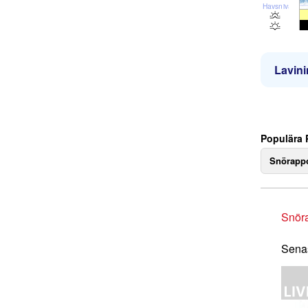
Havsnivå
Lavini
Populära 
Snörappo
Snör
Senas