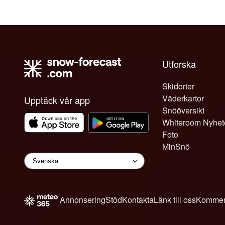
Utforska
Skidorter
Väderkartor
Upptäck vår app
Snööversikt
Whiteroom Nyhet
Foto
MinSnö
Annonsering
Stöd
Kontakta
Länk till oss
Kommen