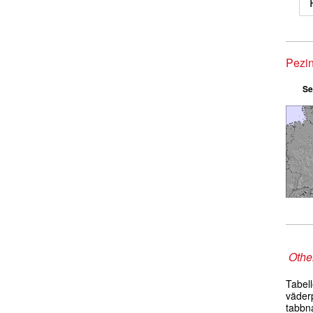
Pezin
Se
Other
Tabel
väder
tabbn