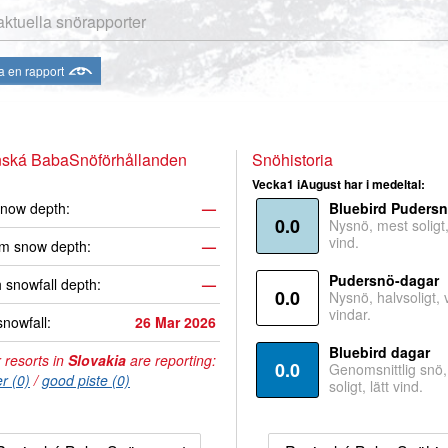
aktuella snörapporter
a en rapport
nská BabaSnöförhållanden
Snöhistoria
Vecka1 iAugust har i medeltal:
now depth:
—
Bluebird Puders
0.0
Nysnö, mest soligt, 
vind.
m snow depth:
—
Pudersnö-dagar
 snowfall depth:
—
0.0
Nysnö, halvsoligt,
vindar.
snowfall:
26 Mar 2026
Bluebird dagar
 resorts in
Slovakia
are reporting:
0.0
Genomsnittlig snö
r (0)
/
good piste (0)
soligt, lätt vind.