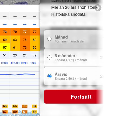
Exklusiva medlemsrabatter
Mer än 20 års snöhistorik
Historiska snödata
—
—
—
—
—
—
—
—
73
70
77
70
Månad
7.99 $
59
63
75
59
Förnyas månadsvis
57
61
75
59
6 månader
51
23
21
42
24.99 $
Endast 4.17 $ / månad
13800
13500
13900
13800
Årsvis
29.99 $
Endast 2.50 $ / månad
Fortsätt
66
66
76
64
67
69
81
64