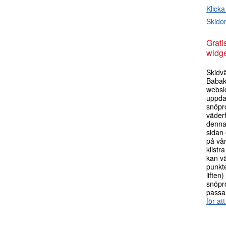
Klicka
Skido
Grati
widge
Skidv
Babak
websi
uppda
snöpr
väderf
denna 
sidan 
på vå
klistr
kan v
punkte
liften
snöpr
passa
för att