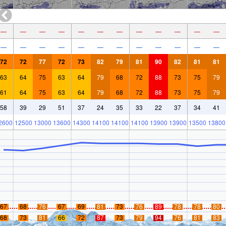
—
—
—
—
—
—
—
—
—
—
—
—
—
—
—
—
—
—
—
—
—
—
—
—
72
72
77
72
73
82
79
81
90
82
81
81
63
64
75
63
64
79
68
72
88
73
75
79
61
64
75
63
64
79
68
72
88
73
75
79
58
39
29
51
37
24
35
33
22
37
34
41
2600
12500
13000
13600
14300
14100
14100
14100
13900
13900
13500
13800
67
68
76
67
69
81
73
76
89
78
78
80
68
73
81
66
72
87
73
79
94
76
81
83