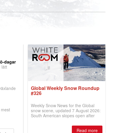
nö-dagar
lätt
Global Weekly Snow Roundup
 växlande
#326
Weekly Snow News for the Global
, mest
snow scene, updated 7 August 2026:
South American slopes open after
huge snowfalls, New Zealand posts
best conditions of season so far,
Read more
Australian areas open most terrain of