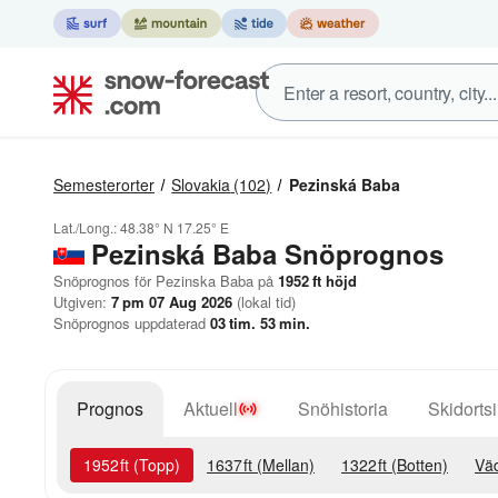
Semesterorter
Slovakia
(102)
Pezinská Baba
Lat./Long.:
48.38° N
17.25° E
Pezinská Baba
Snöprognos
Snöprognos för Pezinska Baba på
1952
ft
höjd
Utgiven:
7 pm 07 Aug 2026
(lokal tid)
Snöprognos uppdaterad
03
tim.
53
min.
Prognos
Aktuell
Snöhistoria
Skidortsi
1952
ft
(Topp)
1637
ft
(Mellan)
1322
ft
(Botten)
Väd