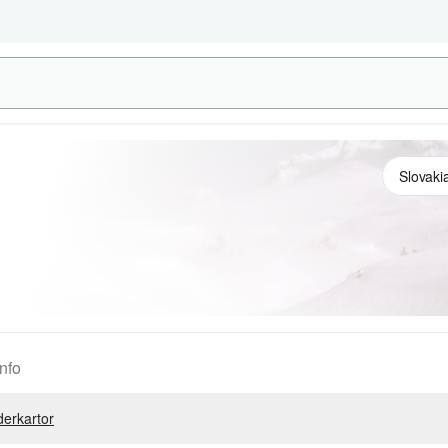
nfo
erkartor