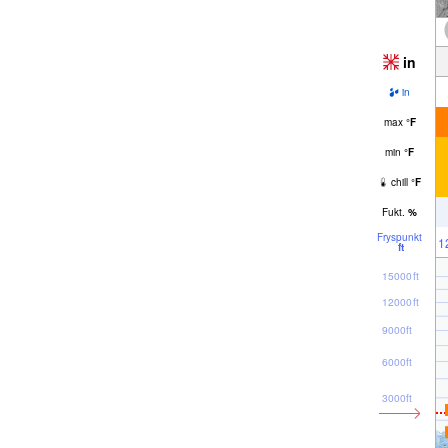
in
in
max
°
F
min
°
F
chill
°
F
Fukt.
%
Fryspunkt
1
ft
15000ft
12000ft
9000ft
6000ft
3000ft