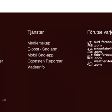
Tjänster
Förutse varj
Medlemskap
E-post - Snölarm
Mobil Snö-app
er
Ögonsten Reportrar
Väderinfo
tar