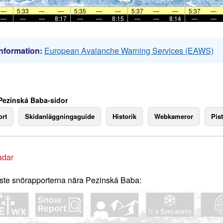
—
5:33
—
—
5:35
—
—
5:37
—
—
5:37
—
—
—
—
8:17
—
—
8:15
—
—
8:14
—
—
nformation:
European Avalanche Warning Services (EAWS)
Pezinská Baba-sidor
rt
Skidanläggningsguide
Historik
Webkameror
Pist
adar
te snörapporterna nära Pezinská Baba: