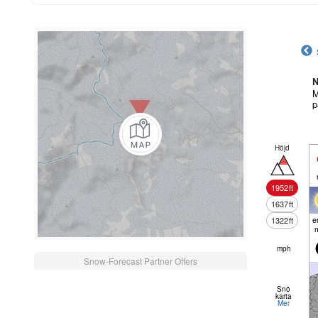
N
M
p
Höjd
1952
ft
1637
ft
e
1322
ft
mph
Snow-Forecast Partner Offers
Snö
karta
Mer