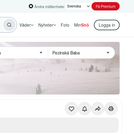
Få Premium
Ändra måttenheter
Väder
Nyheter
Foto
Min
Snö
Logga in