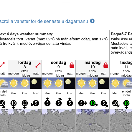
scrolla vänster för de senaste 6 dagarna
nu
ext 4 days weather summary:
Dagar5-7 P
väderöversi
estadels torrt. varmt (max 32°C på mån eftermiddag, min 17°C
å fre kväll). med övervägande lätta vindar.
Mestadels t
mån kväll, m
övervägande 
lördag
söndag
måndag
tisda
8
9
10
11
efter­
efter­
efter­
efter­
natt
mor­gon
natt
mor­gon
natt
mor­gon
natt
mor­gon
middag
middag
middag
middag
n del
en del
klar
klar
klar
klar
klar
klar
klar
klar
klar
klar
moln
moln
10
10
10
5
5
5
5
5
10
5
10
10