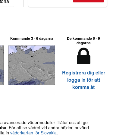
oria
2026, northern hemisphere down to
two outdoor areas still open.
Kommande 3 - 6 dagarna
De kommande 6 - 9
dagarna
Registrera dig eller
logga in för att
komma åt
 avancerade vädermodeller tillåter oss att ge
aba
. För att se vädret vid andra höjder, använd
lla in
väderkartan för Slovakia
.