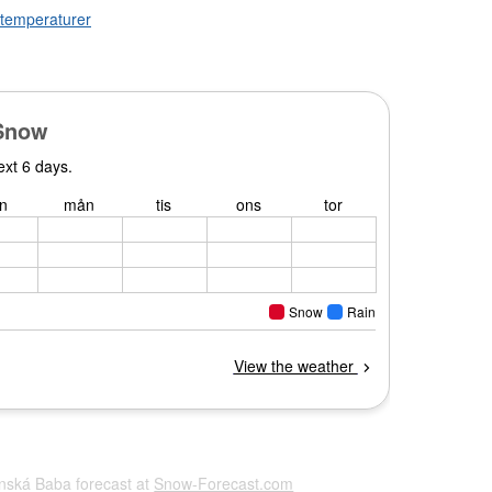
a temperaturer
inská Baba forecast at
Snow-Forecast.com