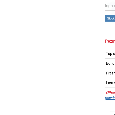
Inga 
Skick
Pezi
Top s
Botto
Fresh
Last 
Other
powde