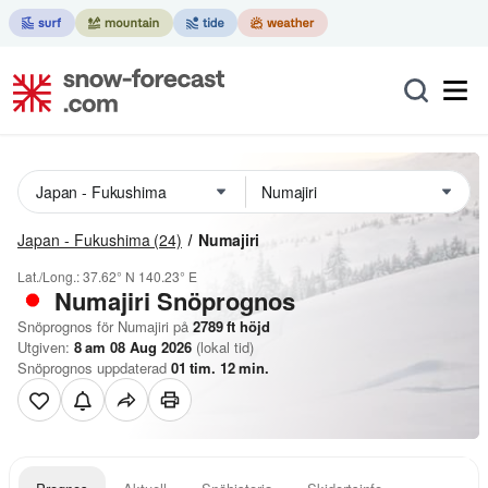
Japan - Fukushima
(24)
Numajiri
Lat./Long.:
37.62° N
140.23° E
Numajiri
Snöprognos
Snöprognos för Numajiri på
2789
ft
höjd
Utgiven:
8 am 08 Aug 2026
(lokal tid)
Snöprognos uppdaterad
01
tim.
12
min.