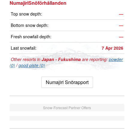
NumajiriSnöförhållanden
Top snow depth:
—
Bottom snow depth:
—
Fresh snowfall depth:
—
Last snowfall:
7 Apr 2026
Other resorts in
Japan - Fukushima
are reporting:
powder
(0)
/
good piste (0)
Numajiri Snörapport
Snow-Forecast Partner Offers