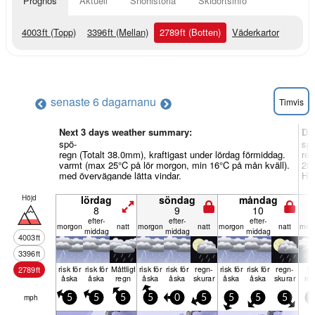
Prognos
Aktuell
Snöhistoria
Skidortsinfo
4003
ft
(Topp)
3396
ft
(Mellan)
2789
ft
(Botten)
Väderkartor
senaste 6 dagarna
nu
Timvis
Next 3 days weather summary:
Da
spö-
spö
regn (Totalt 38.0mm), kraftigast under lördag förmiddag.
reg
varmt (max 25°C på lör morgon, min 16°C på mån kväll).
20°
med övervägande lätta vindar.
Huv
Höjd
lördag
söndag
måndag
8
9
10
efter­
efter­
efter­
mor­gon
natt
mor­gon
natt
mor­gon
natt
mor­
middag
middag
middag
4003
ft
3396
ft
risk för
risk för
Måttligt
risk för
risk för
regn­
risk för
risk för
regn­
lät
2789
ft
åska
åska
regn
åska
åska
skurar
åska
åska
skurar
re
mph
5
5
5
5
0
5
5
5
5
1