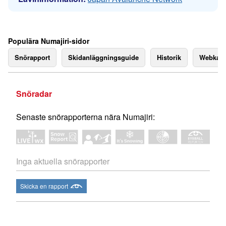
Populära Numajiri-sidor
Snörapport
Skidanläggningsguide
Historik
Webkam
Snöradar
Senaste snörapporterna nära Numajiri:
Inga aktuella snörapporter
Skicka en rapport