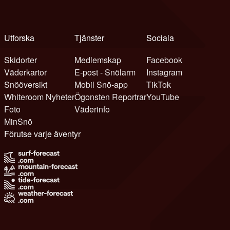
Utforska
Tjänster
Sociala
Skidorter
Medlemskap
Facebook
Väderkartor
E-post - Snölarm
Instagram
Snööversikt
Mobil Snö-app
TikTok
Whiteroom Nyheter
Ögonsten Reportrar
YouTube
Foto
Väderinfo
MinSnö
Förutse varje äventyr