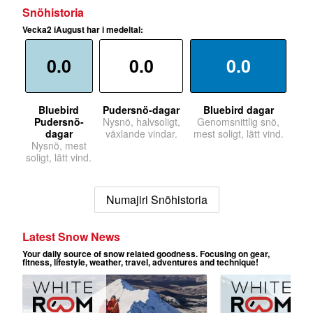
Snöhistoria
Vecka2 iAugust har i medeltal:
0.0
0.0
0.0
Bluebird
Pudersnö-dagar
Bluebird dagar
Pudersnö-
Nysnö, halvsoligt,
Genomsnittlig snö,
dagar
växlande vindar.
mest soligt, lätt vind.
Nysnö, mest
soligt, lätt vind.
Numajiri Snöhistoria