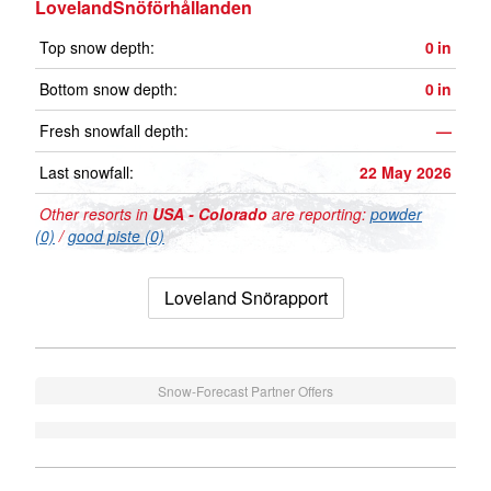
LovelandSnöförhållanden
Top snow depth:
0
in
Bottom snow depth:
0
in
Fresh snowfall depth:
—
Last snowfall:
22 May 2026
Other resorts in
USA - Colorado
are reporting:
powder
(0)
/
good piste (0)
Loveland Snörapport
Snow-Forecast Partner Offers