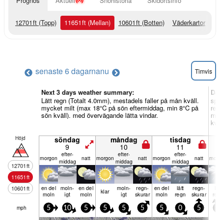
Prognos
Aktuell
Snöhistoria
Skidortsinfo
12701
ft
(Topp)
11651
ft
(Mellan)
10601
ft
(Botten)
Väderkartor
senaste 6 dagarna
nu
Timvis
Next 3 days weather summary:
Da
Lätt regn (Totalt 4.0mm), mestadels faller på mån kväll.
spö
mycket milt (max 18°C på sön eftermiddag, min 8°C på
reg
sön kväll). med övervägande lätta vindar.
myc
kvä
Höjd
söndag
måndag
tisdag
9
10
11
efter­
efter­
efter­
mor­gon
natt
mor­gon
natt
mor­gon
natt
mor­
middag
middag
middag
12701
ft
11651
ft
en del
moln­
en del
moln­
regn­
en del
lätt
regn­
lät
10601
ft
klar
moln
igt
moln
igt
skurar
moln
regn
skurar
re
mph
5
10
5
5
5
5
5
0
5
5