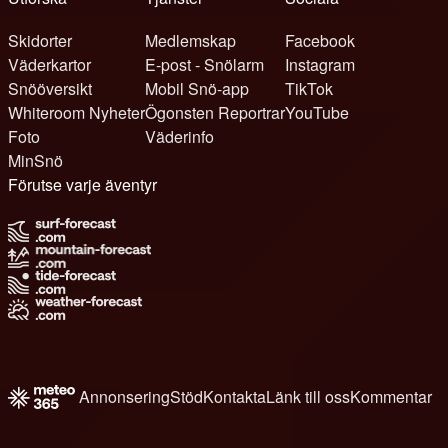
Skidorter
Medlemskap
Facebook
Väderkartor
E-post - Snölarm
Instagram
Snööversikt
Mobil Snö-app
TikTok
Whiteroom Nyheter
Ögonsten Reportrar
YouTube
Foto
Väderinfo
MinSnö
Förutse varje äventyr
Annonsering
Stöd
Kontakta
Länk till oss
Kommentar