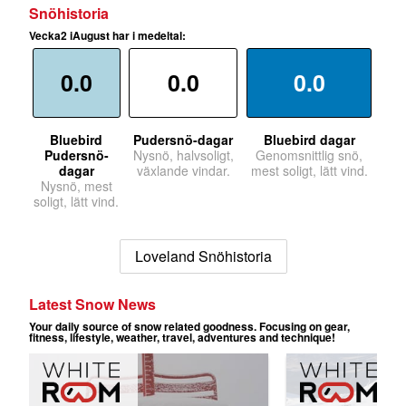
Snöhistoria
Vecka2 iAugust har i medeltal:
0.0
0.0
0.0
Bluebird
Pudersnö-dagar
Bluebird dagar
Pudersnö-
Nysnö, halvsoligt,
Genomsnittlig snö,
dagar
växlande vindar.
mest soligt, lätt vind.
Nysnö, mest
soligt, lätt vind.
Loveland Snöhistoria