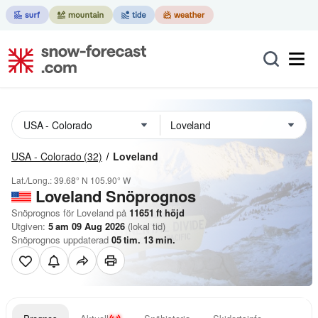
USA - Colorado
(32)
Loveland
Lat./Long.:
39.68° N
105.90° W
Loveland
Snöprognos
Snöprognos för Loveland på
11651
ft
höjd
Utgiven:
5 am 09 Aug 2026
(lokal tid)
Snöprognos uppdaterad
05
tim.
13
min.