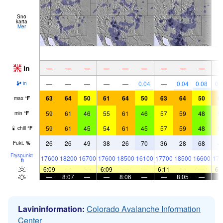
Snö
karta
Mer
in
—
—
—
—
—
—
—
—
—
—
—
—
—
—
0.04
—
0.04
0.08
0.
in
63
64
50
61
64
50
63
64
50
6
max
°
F
59
61
46
55
61
46
57
59
48
5
min
°
F
59
61
45
54
61
45
57
59
48
5
chill
°
F
26
26
49
38
26
70
36
28
68
4
Fukt.
%
Fryspunkt
17600
18200
16700
17600
18500
16100
17700
18500
16600
177
ft
6:09
—
—
6:09
—
—
6:11
—
—
6:
—
8:07
—
—
8:06
—
—
8:05
—
Lavininformation:
Colorado Avalanche Information
Center