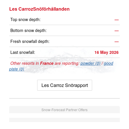
Les CarrozSnöförhållanden
Top snow depth:
—
Bottom snow depth:
—
Fresh snowfall depth:
—
Last snowfall:
16 May 2026
Other resorts in
France
are reporting:
powder (0)
/
good
piste (0)
Les Carroz Snörapport
Snow-Forecast Partner Offers