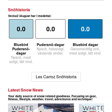
Snöhistoria
Vecka2 iAugust har i medeltal:
0.0
0.0
0.0
Bluebird
Pudersnö-dagar
Bluebird dagar
Pudersnö-
Nysnö, halvsoligt,
Genomsnittlig snö,
dagar
växlande vindar.
mest soligt, lätt vind.
Nysnö, mest
soligt, lätt vind.
Les Carroz Snöhistoria