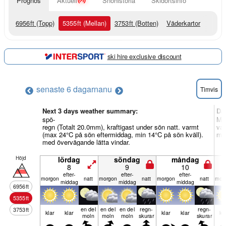
Prognos
Aktuell
Snöhistoria
Skidortsinfo
6956
ft
(Topp)
5355
ft
(Mellan)
3753
ft
(Botten)
Väderkartor
ski hire exclusive discount
senaste 6 dagarna
nu
Timvis
Next 3 days weather summary:
Da
spö-
Måt
regn (Totalt 20.0mm), kraftigast under sön natt. varmt
var
(max 24°C på sön eftermiddag, min 14°C på sön kväll).
med
med övervägande lätta vindar.
Höjd
lördag
söndag
måndag
8
9
10
efter­
efter­
efter­
mor­gon
natt
mor­gon
natt
mor­gon
natt
mor­
middag
middag
middag
6956
ft
5355
ft
en del
en del
en del
regn­
regn­
3753
ft
klar
klar
klar
klar
kl
moln
moln
moln
skurar
skurar