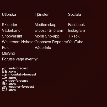
Utforska
Tjänster
Sociala
Skidorter
Medlemskap
Facebook
Väderkartor
E-post - Snölarm
Instagram
Snööversikt
Mobil Snö-app
TikTok
Whiteroom Nyheter
Ögonsten Reportrar
YouTube
Foto
Väderinfo
MinSnö
Förutse varje äventyr