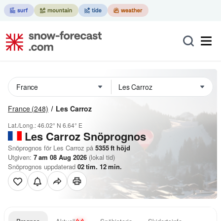
France
(248)
Les Carroz
Lat./Long.:
46.02° N
6.64° E
Les Carroz
Snöprognos
Snöprognos för Les Carroz på
5355
ft
höjd
Utgiven:
7 am 08 Aug 2026
(lokal tid)
Snöprognos uppdaterad
02
tim.
12
min.