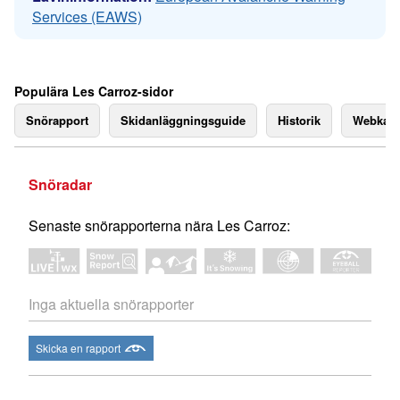
Services (EAWS)
Populära Les Carroz-sidor
Snörapport
Skidanläggningsguide
Historik
Webkam
Snöradar
Senaste snörapporterna nära Les Carroz:
Inga aktuella snörapporter
Skicka en rapport