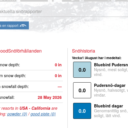
aktuella snörapporter
a en rapport
woodSnöförhållanden
Snöhistoria
Vecka1 iAugust har i medeltal:
now depth:
0
in
Bluebird Puders
0.0
Nysnö, mest soligt, 
vind.
m snow depth:
0
in
Pudersnö-dagar
 snowfall depth:
—
0.0
Nysnö, halvsoligt,
vindar.
snowfall:
28 May 2026
Bluebird dagar
 resorts in
USA - California
are
0.0
Genomsnittlig snö
ing:
powder (0)
/
good piste (0)
soligt, lätt vind.