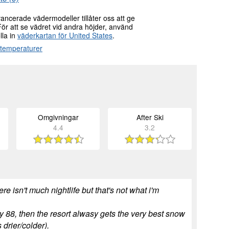
ncerade vädermodeller tillåter oss att ge
För att se vädret vid andra höjder, använd
lla in
väderkartan för United States
.
a temperaturer
Omgivningar
After Ski
4.4
3.2
here isn't much nightlife but that's not what i'm
y 88, then the resort alwasy gets the very best snow
s drier/colder).