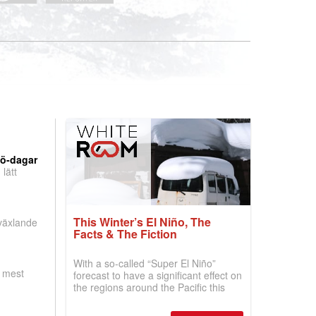
nö-dagar
lätt
This Winter’s El Niño, The
 växlande
Facts & The Fiction
With a so-called “Super El Niño”
, mest
forecast to have a significant effect on
the regions around the Pacific this
winter, the question skiers are asking
is simple: book now or wait, and