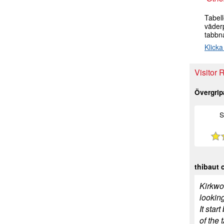
Tabel
väder
tabbn
Klicka
Visitor 
Övergri
S
thibaut 
Kirkwoo
looking
It star
of the 