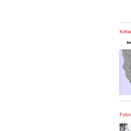
Kirkw
Se
Foton