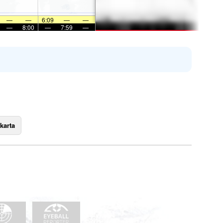
—
—
6:09
—
—
—
8:00
—
7:59
—
karta