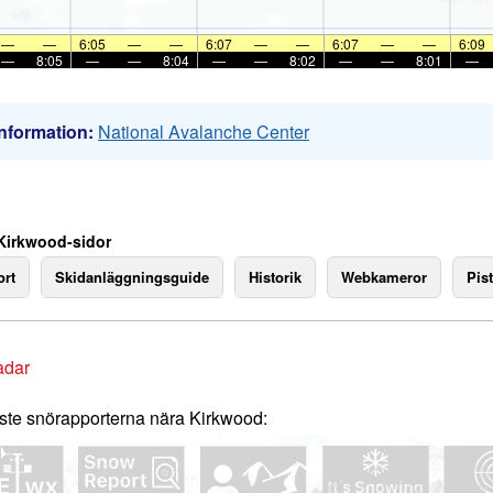
—
—
6:05
—
—
6:07
—
—
6:07
—
—
6:09
—
8:05
—
—
8:04
—
—
8:02
—
—
8:01
—
nformation:
National Avalanche Center
Kirkwood-sidor
rt
Skidanläggningsguide
Historik
Webkameror
Pist
adar
te snörapporterna nära Kirkwood: