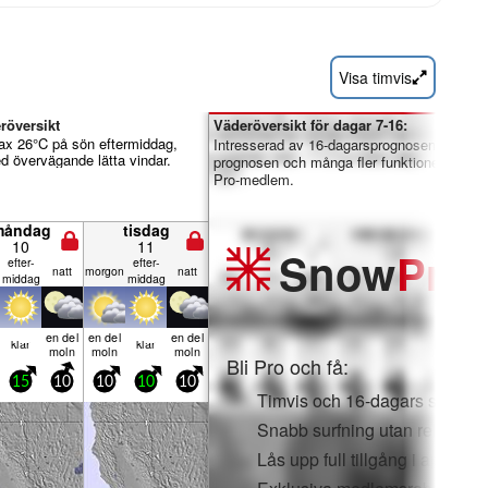
Visa timvis
röversikt
Väderöversikt för dagar 7-16:
max 26°C på sön eftermiddag,
Intresserad av 16-dagarsprognosen? Lås u
ed övervägande lätta vindar.
prognosen och många fler funktioner genom 
Pro-medlem.
måndag
tisdag
10
11
Snow
Pro
efter­
efter­
natt
mor­gon
natt
middag
middag
en del
en del
en del
klar
klar
moln
moln
moln
Bli Pro och få:
15
10
10
10
10
Timvis och 16-dagars snöpro
Snabb surfning utan reklam
Lås upp full tillgång i app oc