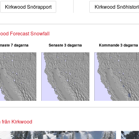
Kirkwood Snörapport
Kirkwood Snöhistor
ood Forecast Snowfall
naste 7 dagarna
Senaste 3 dagarna
Kommande 3 dagarna
 från Kirkwood