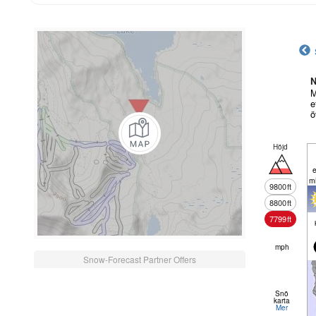
N
M
e
ö
Höjd
e
m
9800
ft
8800
ft
7799
ft
mph
Snow-Forecast Partner Offers
Snö
karta
Mer