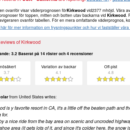
len ovanför visar väderprognosen för
Kirkwood
vid2377 mhöjd. Våra ava
prognoser för toppen, mitten och botten utav backarna vid
Kirkwood
. 
avigeraren ovanför tabellen. För en mera omfattande väderprognos, ko
 här för mer information om frysningspunkter och hur vi fastställer vår
Reviews of Kirkwood
pande:
3.2
Baserat på
14
röster och
4
recensioner
nösäkert
Variation av backar
Off-pist
3.7
4.1
4.8
colar
from United States writes:
d is y favorite resort in CA, it's a little off the beaten path and t
 for.
t by a nice ride from the bay area on scenic and uncroded highwa
tahoe area (it gets lots of it, and since it's colder here, the snow i