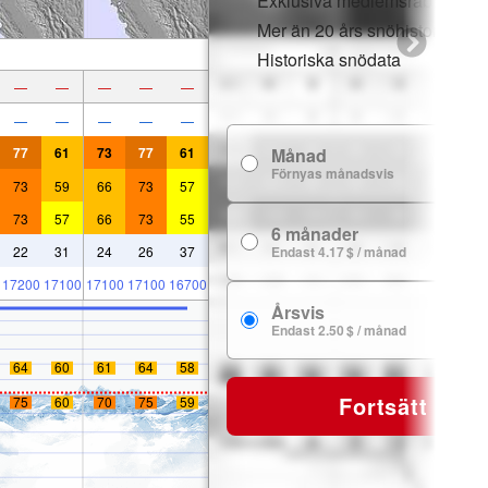
Exklusiva medlemsrabatter
Mer än 20 års snöhistorik
Historiska snödata
—
—
—
—
—
—
—
—
—
—
77
61
73
77
61
Månad
7
Förnyas månadsvis
73
59
66
73
57
73
57
66
73
55
6 månader
24
22
31
24
26
37
Endast 4.17 $ / månad
17200
17100
17100
17100
16700
Årsvis
29
Endast 2.50 $ / månad
64
60
61
64
58
Fortsätt
75
60
70
75
59