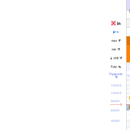
in
in
max
°
F
min
°
F
chill
°
F
Fukt.
%
Fryspunkt
1
ft
15000ft
12000ft
9000ft
6000ft
3000ft