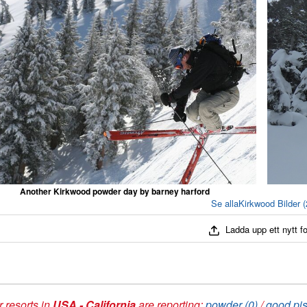
Another Kirkwood powder day by barney harford
Se allaKirkwood Bilder (
Ladda upp ett nytt f
 resorts in
USA - California
are reporting:
powder (0)
/
good pis