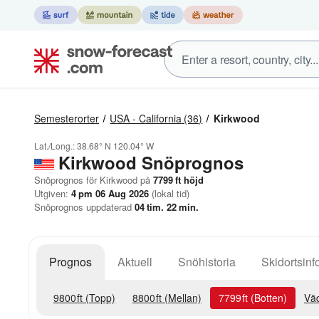
Semesterorter
USA - California
(36)
Kirkwood
Lat./Long.:
38.68° N
120.04° W
Kirkwood
Snöprognos
Snöprognos för Kirkwood på
7799
ft
höjd
Utgiven:
4 pm 06 Aug 2026
(lokal tid)
Snöprognos uppdaterad
04
tim.
22
min.
Prognos
Aktuell
Snöhistoria
Skidortsinf
9800
ft
(Topp)
8800
ft
(Mellan)
7799
ft
(Botten)
Väd