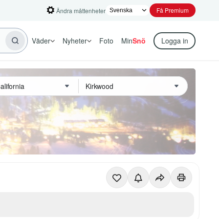
Få Premium
Ändra måttenheter
Väder
Nyheter
Foto
Min
Snö
Logga in