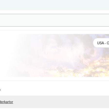
o
erkartor