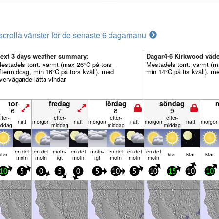
scrolla vänster för de senaste 6 dagarna
nu
ext 3 days weather summary:
Dagar4-6 Kirkwood väde
estadels torrt. varmt (max 26°C på tors
Mestadels torrt. varmt (
ftermiddag, min 16°C på tors kväll). med
min 14°C på tis kväll). m
vervägande lätta vindar.
tor
fredag
lördag
söndag
6
7
8
9
fter­
efter­
efter­
efter­
natt
mor­gon
natt
mor­gon
natt
mor­gon
natt
mor­gon
iddag
middag
middag
middag
en del
en del
moln­
en del
moln­
en del
en del
en del
klar
klar
klar
klar
moln
moln
igt
moln
igt
moln
moln
moln
10
5
0
5
0
5
10
5
10
15
10
10