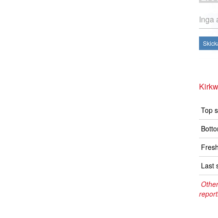
Inga 
Skick
Kirk
Top s
Botto
Fresh
Last 
Other
report