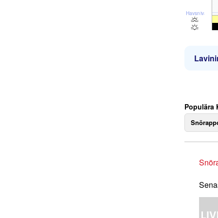
Havsnivå
Lavini
Populära 
Snörappo
Snör
Senas