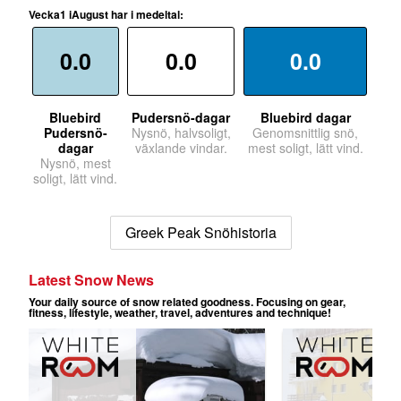
Vecka1 iAugust har i medeltal:
0.0
0.0
0.0
Bluebird
Pudersnö-dagar
Bluebird dagar
Pudersnö-
Nysnö, halvsoligt,
Genomsnittlig snö,
dagar
växlande vindar.
mest soligt, lätt vind.
Nysnö, mest
soligt, lätt vind.
Greek Peak Snöhistoria