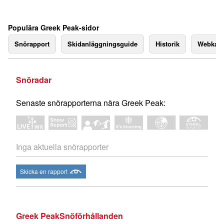
Populära Greek Peak-sidor
Snörapport
Skidanläggningsguide
Historik
Webkam
Snöradar
Senaste snörapporterna nära Greek Peak:
Inga aktuella snörapporter
Skicka en rapport
Greek PeakSnöförhållanden