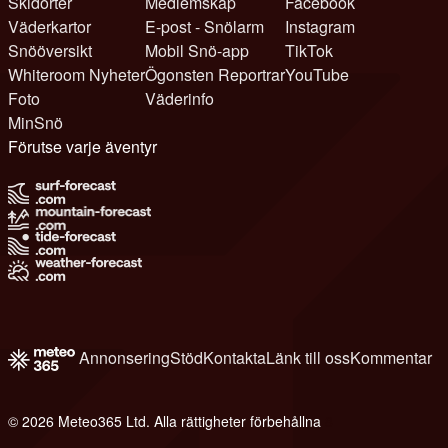
Skidorter
Medlemskap
Facebook
Väderkartor
E-post - Snölarm
Instagram
Snööversikt
Mobil Snö-app
TikTok
Whiteroom Nyheter
Ögonsten Reportrar
YouTube
Foto
Väderinfo
MinSnö
Förutse varje äventyr
Annonsering
Stöd
Kontakta
Länk till oss
Kommentar
© 2026 Meteo365 Ltd. Alla rättigheter förbehållna
8