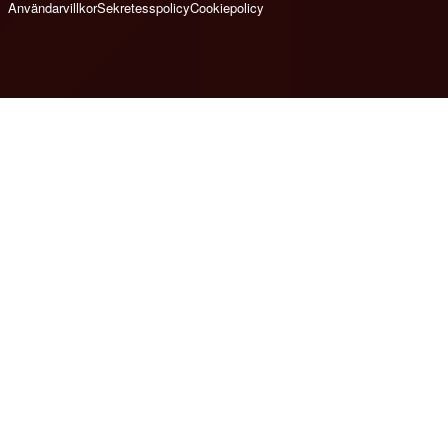
Användarvillkor
Sekretesspolicy
Cookiepolicy