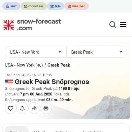
USA - New York
(40)
Greek Peak
Lat./Long.:
42.62° N
76.10° W
Greek Peak
Snöprognos
Snöprognos för Greek Peak på
1198
ft
höjd
Utgiven:
7 pm 06 Aug 2026
(lokal tid)
Snöprognos uppdaterad
03
tim.
40
min.