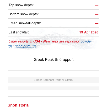
Top snow depth:
—
Bottom snow depth:
—
Fresh snowfall depth:
—
Last snowfall:
19 Apr 2026
Other resorts in
USA - New York
are reporting:
powder
(0)
/
good piste (0)
Greek Peak Snörapport
Snow-Forecast Partner Offers
Snöhistoria