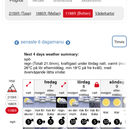
Prognos
Aktuell
Snöhistoria
Skidortsinfo
2159
ft
(Topp)
1680
ft
(Mellan)
1198
ft
(Botten)
Väderkartor
senaste 6 dagarna
nu
Timvis
Next 4 days weather summary:
spö-
regn (Totalt 21.0mm), kraftigast under lördag natt. varmt (max
26°C på lör eftermiddag, min 18°C på fre kväll). med
övervägande lätta vindar.
Höjd
fredag
lördag
söndag
7
8
9
efter­
efter­
efter­
natt
mor­gon
natt
mor­gon
natt
mor­gon
na
middag
middag
middag
2159
ft
1680
ft
regn­
risk för
risk för
regn­
en del
risk för
risk för
en 
1198
ft
klar
klar
skurar
åska
åska
skurar
moln
åska
åska
mo
mph
5
5
5
5
10
10
5
10
5
5