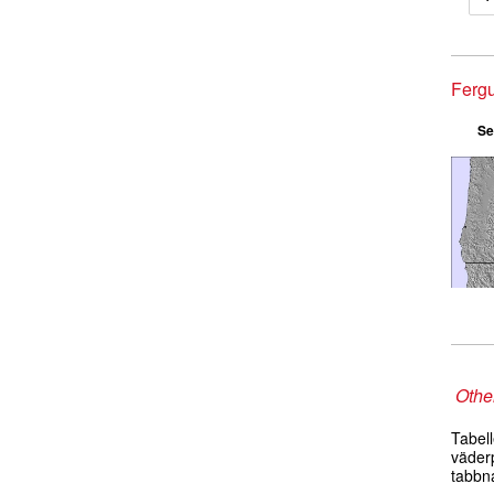
Fergu
Se
Other
Tabel
väder
tabbn