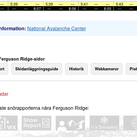
—
5:39
—
—
5:39
—
—
5:41
—
—
5:43
—
—
—
—
8:07
—
—
8:06
—
—
8:05
—
—
nformation:
National Avalanche Center
Ferguson Ridge-sidor
rt
Skidanläggningsguide
Historik
Webkameror
Pist
adar
te snörapporterna nära Ferguson Ridge: