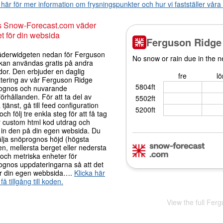
 här för mer information om frysningspunkter och hur vi fastställer vår
s Snow-Forecast.com väder
t för din websida
äderwidgeten nedan för Ferguson
kan användas gratis på andra
dor. Den erbjuder en daglig
tering av vår Ferguson Ridge
ognos och nuvarande
örhållanden. För att ta del av
tjänst, gå till feed configuration
och följ tre enkla steg för att få tag
r custom html kod utdrag och
a in den på din egen websida. Du
älja snöprognos höjd (högsta
n, mellersta berget eller nedersta
) och metriska enheter för
ognos uppdateringarna så att det
r din egen webbsida….
Klicka här
 få tillgång till koden.
View the full Fer