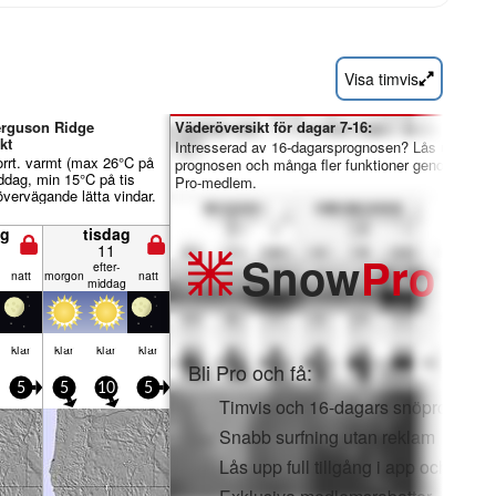
Visa timvis
erguson Ridge
Väderöversikt för dagar 7-16:
kt
Intresserad av 16-dagarsprognosen? Lås upp hela
orrt. varmt (max 26°C på
prognosen och många fler funktioner genom att bli
ddag, min 15°C på tis
Pro-medlem.
övervägande lätta vindar.
g
tisdag
11
Snow
Pro
efter­
natt
mor­gon
natt
middag
klar
klar
klar
klar
Bli Pro och få:
5
5
10
5
Timvis och 16-dagars snöprognose
Snabb surfning utan reklam
Lås upp full tillgång i app och webb