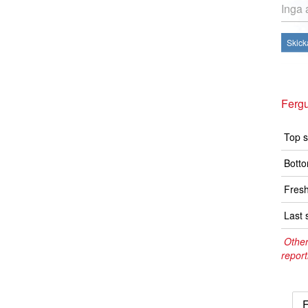
Inga 
Skick
Ferg
Top s
Botto
Fresh
Last 
Other
report
F