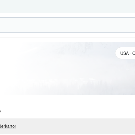
o
erkartor