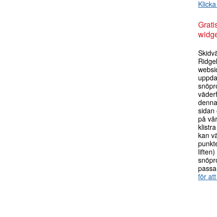
Klicka
Grati
widge
Skidv
Ridge
websi
uppda
snöpr
väderf
denna 
sidan 
på vå
klistr
kan v
punkte
liften
snöpr
passa
för att