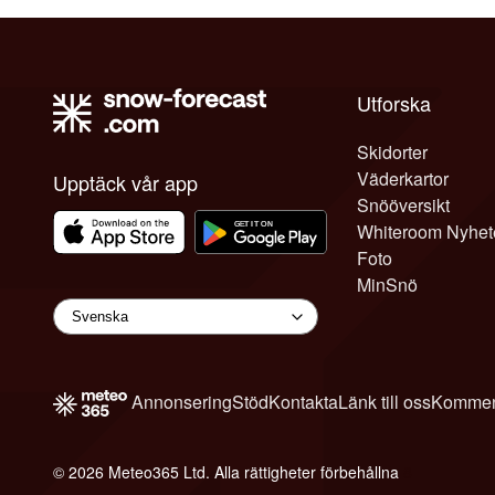
Utforska
Skidorter
Väderkartor
Upptäck vår app
Snööversikt
Whiteroom Nyhet
Foto
MinSnö
Annonsering
Stöd
Kontakta
Länk till oss
Kommen
© 2026 Meteo365 Ltd. Alla rättigheter förbehållna
8