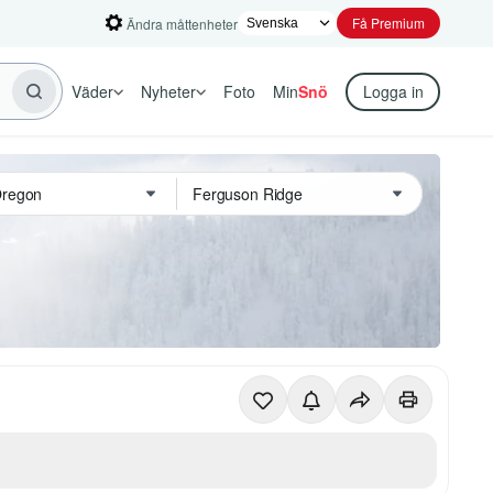
Få Premium
Ändra måttenheter
Väder
Nyheter
Foto
Min
Snö
Logga in