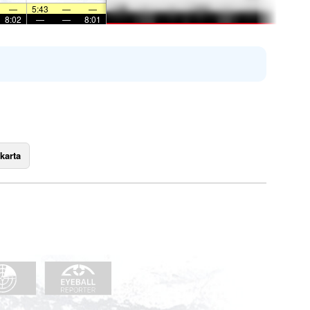
—
5:43
—
—
8:02
—
—
8:01
karta