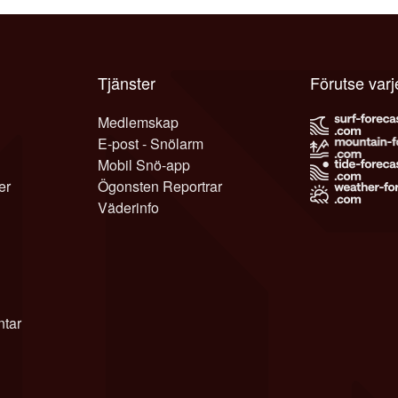
Tjänster
Förutse varj
Medlemskap
E-post - Snölarm
Mobil Snö-app
er
Ögonsten Reportrar
Väderinfo
tar