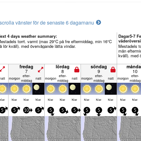
scrolla vänster för de senaste 6 dagarna
nu
ext 4 days weather summary:
Dagar5-7 F
väderöversi
estadels torrt. varmt (max 29°C på fre eftermiddag, min 16°C
å lör kväll). med övervägande lätta vindar.
Mestadels t
mån eftermi
kväll). med 
fredag
lördag
söndag
månda
7
8
9
10
efter­
efter­
efter­
efter­
natt
mor­gon
natt
mor­gon
natt
mor­gon
natt
mor­gon
middag
middag
middag
middag
klar
klar
klar
klar
klar
klar
klar
klar
klar
klar
klar
klar
5
5
10
5
5
5
5
5
5
5
5
5