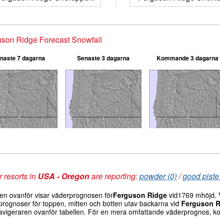
son Ridge Forecast Snowfall
naste 7 dagarna
Senaste 3 dagarna
Kommande 3 dagarna
 resorts in
USA - Oregon
are reporting:
powder (0)
/
good piste
len ovanför visar väderprognosen för
Ferguson Ridge
vid1769 mhöjd. V
prognoser för toppen, mitten och botten utav backarna vid
Ferguson R
avigeraren ovanför tabellen. För en mera omfattande väderprognos, ko