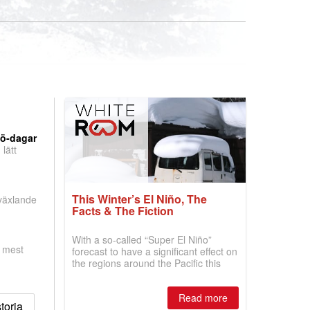
nö-dagar
lätt
This Winter’s El Niño, The
 växlande
Facts & The Fiction
With a so-called “Super El Niño”
, mest
forecast to have a significant effect on
the regions around the Pacific this
winter, the question skiers are asking
is simple: book now or wait, and
Read more
where are the best odds?
toria