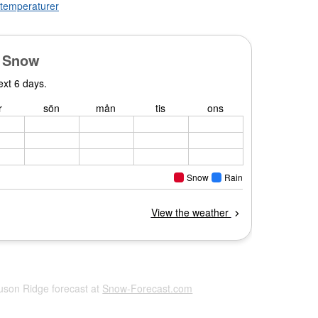
a temperaturer
guson Ridge forecast at
Snow-Forecast.com