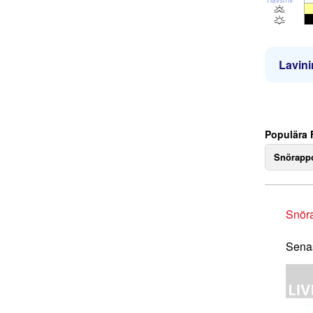
Lavini
Populära 
Snörappo
Snör
Senas