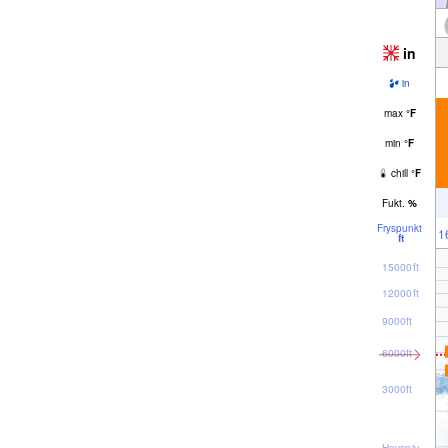
in
in
max
°
F
min
°
F
chill
°
F
Fukt.
%
Fryspunkt
1
ft
15000ft
12000ft
9000ft
6000ft
3000ft
Havsnivå