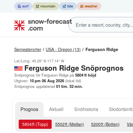
Semesterorter
USA - Oregon
(13)
Ferguson Ridge
Lat./Long.:
45.26° N
117.14° W
Ferguson Ridge
Snöprognos
Snöprognos för Ferguson Ridge på
5804
ft
höjd
Utgiven:
10 pm 06 Aug 2026
(lokal tid)
Snöprognos uppdaterad
01
tim.
52
min.
Prognos
Aktuell
Snöhistoria
Skidortsinf
5804
ft
(Topp)
5502
ft
(Mellan)
5200
ft
(Botten)
Väd