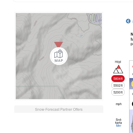
N
M
p
Höjd
5804
ft
5502
ft
5200
ft
mph
Snow-Forecast Partner Offers
Snö
karta
Mer