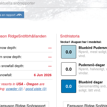
aktuella snörapporter
a en rapport
uson RidgeSnöförhållanden
Snöhistoria
Vecka1 iAugust har i medeltal:
now depth:
—
Bluebird Puders
0.0
Nysnö, mest soligt, 
vind.
m snow depth:
—
Pudersnö-dagar
 snowfall depth:
—
0.0
Nysnö, halvsoligt,
vindar.
snowfall:
6 Jun 2026
Bluebird dagar
 resorts in
USA - Oregon
are
0.0
Genomsnittlig snö
ing:
powder (0)
/
good piste (0)
soligt, lätt vind.
erguson Ridge Snörapport
Ferguson Ridge Snöhis