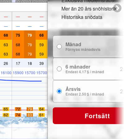
Exklusiva medlemsrabatter
Mer än 20 års snöhistorik
Historiska snödata
—
—
—
—
—
—
—
—
68
75
79
68
Månad
63
68
79
59
7.99 $
Förnyas månadsvis
63
68
79
59
26
17
18
39
6 månader
24.99 $
Endast 4.17 $ / månad
16100
15900
15700
15700
Årsvis
29.99 $
Endast 2.50 $ / månad
65
72
79
64
Fortsätt
62
74
83
61