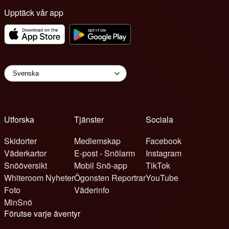
Upptäck vår app
Utforska
Tjänster
Sociala
Skidorter
Medlemskap
Facebook
Väderkartor
E-post - Snölarm
Instagram
Snööversikt
Mobil Snö-app
TikTok
Whiteroom Nyheter
Ögonsten Reportrar
YouTube
Foto
Väderinfo
MinSnö
Förutse varje äventyr