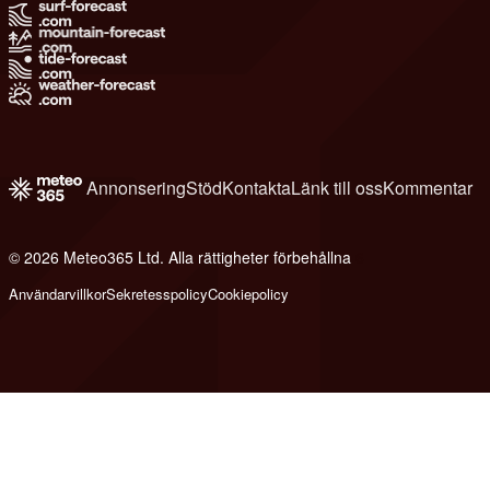
Annonsering
Stöd
Kontakta
Länk till oss
Kommentar
© 2026 Meteo365 Ltd. Alla rättigheter förbehållna
6
Användarvillkor
Sekretesspolicy
Cookiepolicy