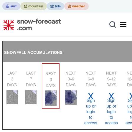
SNOWFALL ACCUMULATIONS
LAST
LAST
NEXT
NEXT
NEXT
NEXT
NEXT
3
7
3–6
6–9
9–12
12
3
DAYS
DAYS
DAYS
DAYS
DAYS
DA
DAYS
x
x
Sign
Sign
Si
up or
up or
up
login
login
lo
to
to
t
access
access
acc