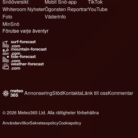
Snööversikt
Mobil Snö-app
TikTok
Whiteroom Nyheter
Ögonsten Reportrar
YouTube
Foto
Väderinfo
MinSnö
Förutse varje äventyr
Annonsering
Stöd
Kontakta
Länk till oss
Kommentar
© 2026 Meteo365 Ltd. Alla rättigheter förbehållna
6
Användarvillkor
Sekretesspolicy
Cookiepolicy