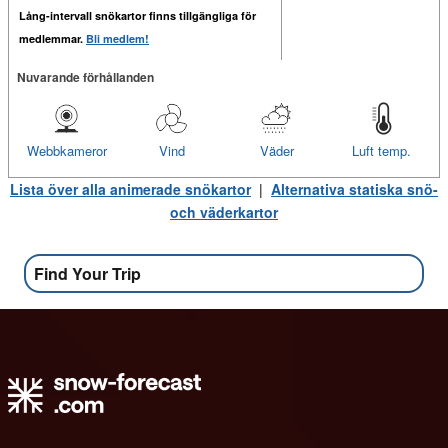
Lång-intervall snökartor finns tillgängliga för
medlemmar.
Bli medlem!
Nuvarande förhållanden
Webbkameror
Vind
Väder
Luft temp.
Lista över alla animerade snökartor
|
Alternativa statiska snö-
och väderkartor
Find Your Trip