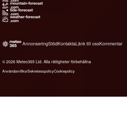
Annonsering
Stöd
Kontakta
Länk till oss
Kommentar
© 2026 Meteo365 Ltd. Alla rättigheter förbehållna
6
Användarvillkor
Sekretesspolicy
Cookiepolicy