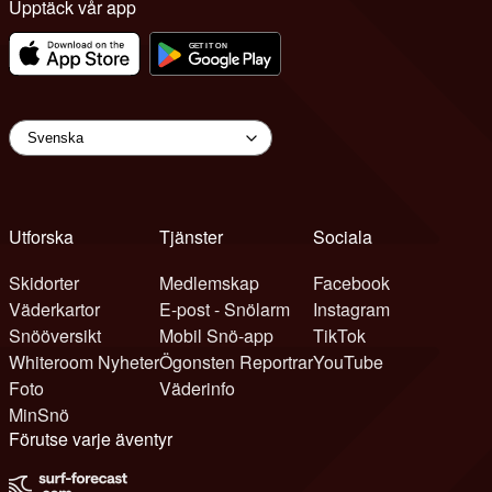
Upptäck vår app
Utforska
Tjänster
Sociala
Skidorter
Medlemskap
Facebook
Väderkartor
E-post - Snölarm
Instagram
Snööversikt
Mobil Snö-app
TikTok
Whiteroom Nyheter
Ögonsten Reportrar
YouTube
Foto
Väderinfo
MinSnö
Förutse varje äventyr