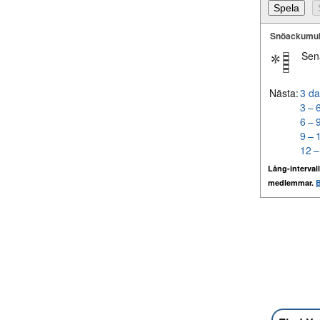
Snöackumul
Sen
Nästa:
3 da
3 – 
6 – 
9 – 
12 –
Lång-intervall
medlemmar.
B