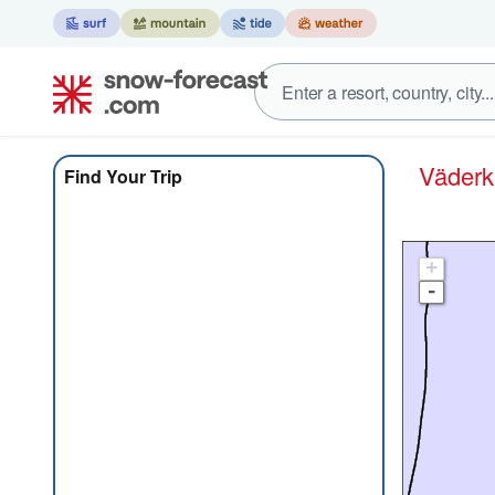
Väder
Find Your Trip
+
-