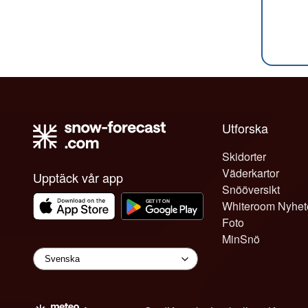
Utforska
Skidorter
Väderkartor
Upptäck vår app
Snööversikt
Whiteroom Nyhet
Foto
MinSnö