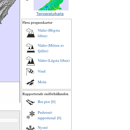
Temperaturkarta
Flera prognoskartor
Väder (Högsta
liften)
Väder (Mitten av
fjället)
Väder (Lägsta liften)
Vind
Moln
Rapporterade snöförhållanden
Bra pist
[0]
Pudersnö
rapporterad
[0]
Nysnö