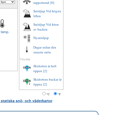
rapporterad
[0]
Snödjup Vid högsta
liften
Snödjup Vid foten
av backen
t temp.
Nysnödjup
Dagar sedan den
senaste snön
Visa här:
Skidorten är helt
öppen
[2]
Skidortens backar är
öppna
[2]
°C
°F
 statiska snö- och väderkartor