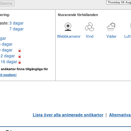
ering:
Nuvarande förhållanden
aste:
3 dagar
7 dagar
Webbkameror
Vind
Väder
Luf
gar
6 dagar
9 dagar
12 dagar
 16 dagar
 snökartor finns tillgängliga för
li medlem!
Lista över alla animerade snökartor
|
Alternativa