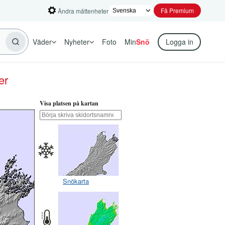
Få Premium
Ändra måttenheter
Väder
Nyheter
Foto
Min
Snö
Logga in
er
Visa platsen på kartan
Snökarta