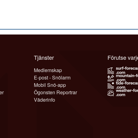
Tjänster
Förutse var
Medlemskap
E-post - Snölarm
Mobil Snö-app
er
Ögonsten Reportrar
Väderinfo