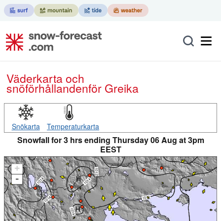
Väderkarta och
snöförhållanden
för Greika
Snökarta
Temperaturkarta
Snowfall for 3 hrs ending Thursday 06 Aug at 3pm
EEST
+
-