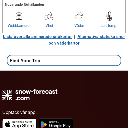
Nuvarande förhållanden
Webbkameror
Vind
Väder
Luft temp.
Lista över alla animerade snökartor
|
Alternativa statiska snö-
och väderkartor
Find Your Trip
Upptäck vår app