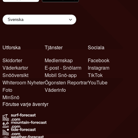
Utforska
Tjänster
Sociala
Skidorter
Medlemskap
Facebook
Väderkartor
E-post - Snölarm
Instagram
Snööversikt
Mobil Snö-app
TikTok
Whiteroom Nyheter
Ögonsten Reportrar
YouTube
Foto
Väderinfo
MinSnö
Förutse varje äventyr