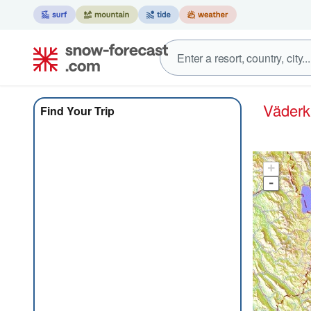
Väder
Find Your Trip
+
-