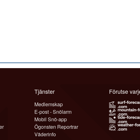
Tjänster
Förutse var
Medlemskap
E-post - Snölarm
Mobil Snö-app
er
Ögonsten Reportrar
Väderinfo