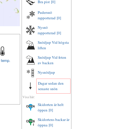
Bra pist
[0]
Pudersnö
rapporterad
[0]
Nysnö
rapporterad
[0]
Snödjup Vid högsta
liften
Snödjup Vid foten
t temp.
av backen
Nysnödjup
Dagar sedan den
senaste snön
Visa här:
Skidorten är helt
öppen
[0]
Skidortens backar är
öppna
[0]