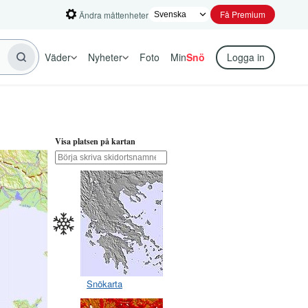
Få Premium
Ändra måttenheter
Väder
Nyheter
Foto
Min
Snö
Logga in
Visa platsen på kartan
Snökarta