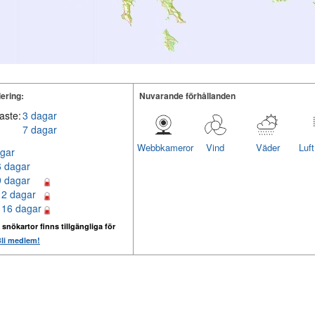
ering:
Nuvarande förhållanden
aste:
3 dagar
7 dagar
Webbkameror
Vind
Väder
Luf
gar
6 dagar
9 dagar
12 dagar
 16 dagar
 snökartor finns tillgängliga för
li medlem!