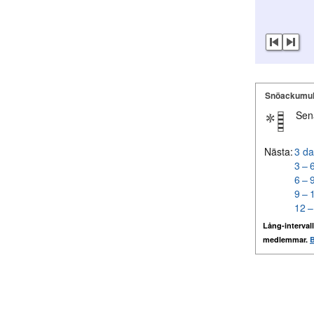
Snöackumul
Sen
Nästa:
3 da
3 – 
6 – 
9 – 
12 –
Lång-intervall
medlemmar.
B