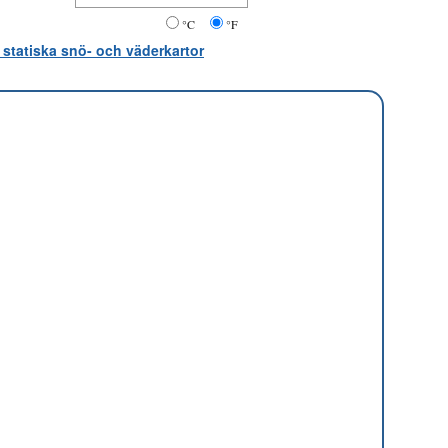
°C
°F
 statiska snö- och väderkartor