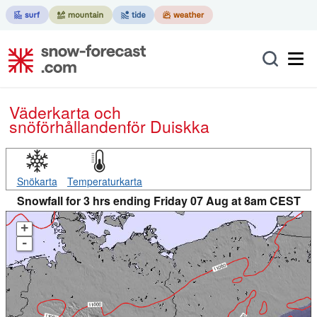
Väderkarta och
snöförhållanden
för Duiskka
Snökarta
Temperaturkarta
Snowfall for 3 hrs ending Friday 07 Aug at 8am CEST
+
-