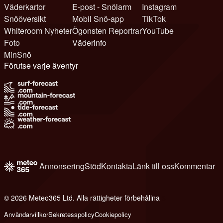
Väderkartor
E-post - Snölarm
Instagram
Snööversikt
Mobil Snö-app
TikTok
Whiteroom Nyheter
Ögonsten Reportrar
YouTube
Foto
Väderinfo
MinSnö
Förutse varje äventyr
Annonsering
Stöd
Kontakta
Länk till oss
Kommentar
© 2026 Meteo365 Ltd. Alla rättigheter förbehållna
6
Användarvillkor
Sekretesspolicy
Cookiepolicy