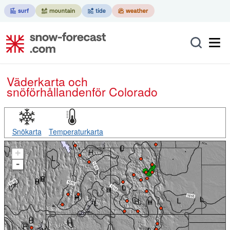
Väderkarta och
snöförhållanden
för Colorado
Snökarta
Temperaturkarta
+
-