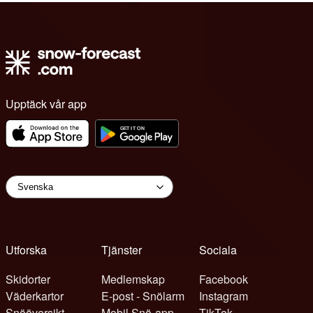
Upptäck vår app
Utforska
Tjänster
Sociala
Skidorter
Medlemskap
Facebook
Väderkartor
E-post - Snölarm
Instagram
Snööversikt
Mobil Snö-app
TikTok