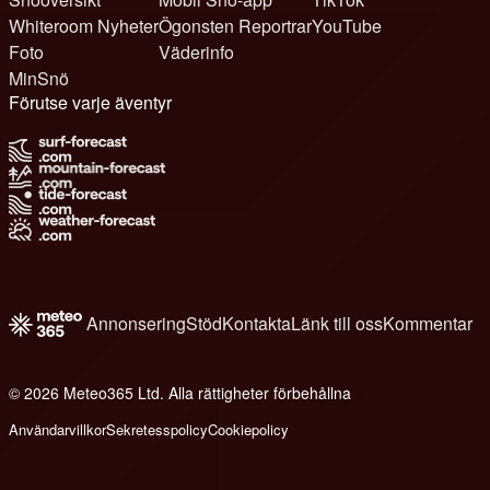
Whiteroom Nyheter
Ögonsten Reportrar
YouTube
Foto
Väderinfo
MinSnö
Förutse varje äventyr
Annonsering
Stöd
Kontakta
Länk till oss
Kommentar
© 2026 Meteo365 Ltd. Alla rättigheter förbehållna
6
Användarvillkor
Sekretesspolicy
Cookiepolicy