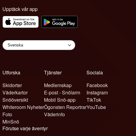
Upptäck vår app
Utforska
Tjänster
Sociala
Skidorter
Medlemskap
Facebook
Väderkartor
E-post - Snölarm
Instagram
Snööversikt
Mobil Snö-app
TikTok
Whiteroom Nyheter
Ögonsten Reportrar
YouTube
Foto
Väderinfo
MinSnö
Förutse varje äventyr