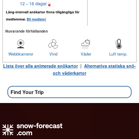
12 – 16 dagar
Lång-intervall snökartor finns tillgängliga för
medlemmar.
Bli medlem!
Nuvarande förhållanden
Webbkameror
Vind
Väder
Luft temp.
Lista över alla animerade snökartor
|
Alternativa statiska snö-
och väderkartor
Find Your Trip