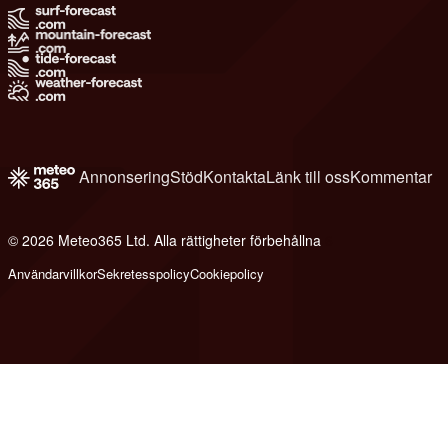
Annonsering
Stöd
Kontakta
Länk till oss
Kommentar
© 2026 Meteo365 Ltd. Alla rättigheter förbehållna
6
Användarvillkor
Sekretesspolicy
Cookiepolicy