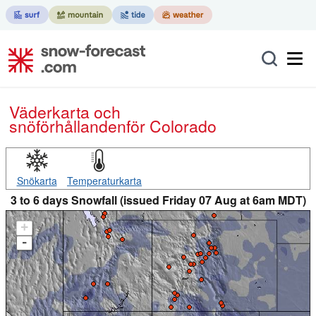
Väderkarta och
snöförhållanden
för Colorado
Snökarta
Temperaturkarta
3 to 6 days Snowfall (issued Friday 07 Aug at 6am MDT)
+
-