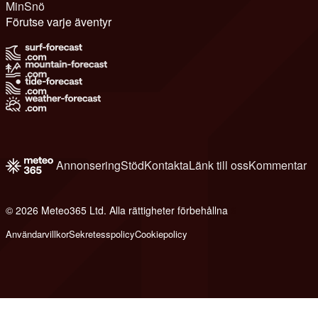
MinSnö
Förutse varje äventyr
Annonsering
Stöd
Kontakta
Länk till oss
Kommentar
© 2026 Meteo365 Ltd. Alla rättigheter förbehållna
6
Användarvillkor
Sekretesspolicy
Cookiepolicy