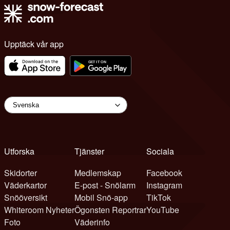
Upptäck vår app
Utforska
Tjänster
Sociala
Skidorter
Medlemskap
Facebook
Väderkartor
E-post - Snölarm
Instagram
Snööversikt
Mobil Snö-app
TikTok
Whiteroom Nyheter
Ögonsten Reportrar
YouTube
Foto
Väderinfo