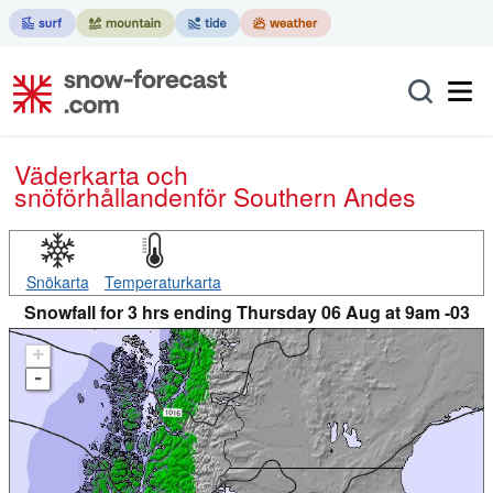
Väderkarta och
snöförhållanden
för Southern Andes
Snökarta
Temperaturkarta
Snowfall for 3 hrs ending Thursday 06 Aug at 9am -03
+
-