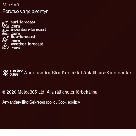
MinSnö
Förutse varje äventyr
Annonsering
Stöd
Kontakta
Länk till oss
Kommentar
© 2026 Meteo365 Ltd. Alla rättigheter förbehållna
6
Användarvillkor
Sekretesspolicy
Cookiepolicy