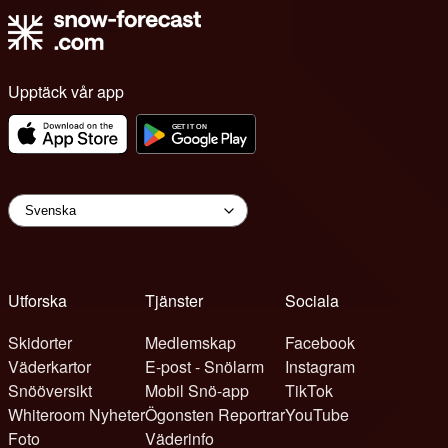
Upptäck vår app
Utforska
Tjänster
Sociala
Skidorter
Medlemskap
Facebook
Väderkartor
E-post - Snölarm
Instagram
Snööversikt
Mobil Snö-app
TikTok
Whiteroom Nyheter
Ögonsten Reportrar
YouTube
Foto
Väderinfo