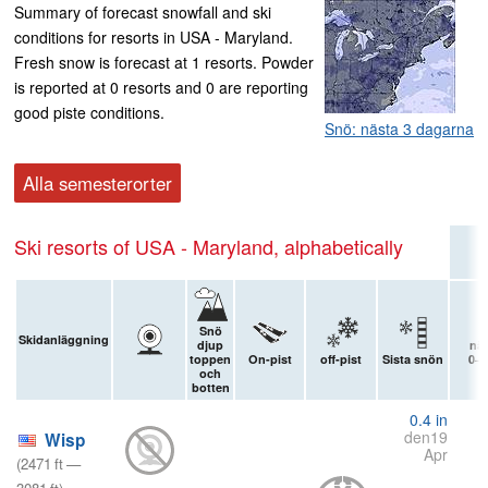
Summary of forecast snowfall and ski
conditions for resorts in USA - Maryland.
Fresh snow is forecast at 1 resorts. Powder
is reported at 0 resorts and 0 are reporting
good piste conditions.
Snö: nästa 3 dagarna
Alla semesterorter
Ski resorts of USA - Maryland, alphabetically
Snö
Skidanläggning
djup
näs
toppen
On-pist
off-pist
Sista snön
0–3
och
botten
0.4
in
den19
Wisp
Apr
(
2471
ft
—