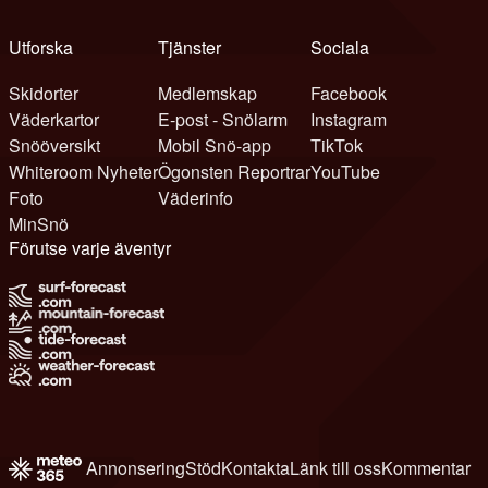
Utforska
Tjänster
Sociala
Skidorter
Medlemskap
Facebook
Väderkartor
E-post - Snölarm
Instagram
Snööversikt
Mobil Snö-app
TikTok
Whiteroom Nyheter
Ögonsten Reportrar
YouTube
Foto
Väderinfo
MinSnö
Förutse varje äventyr
Annonsering
Stöd
Kontakta
Länk till oss
Kommentar