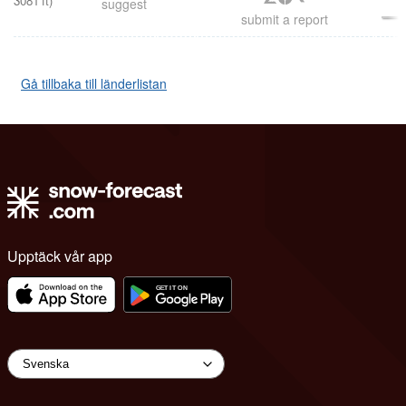
3081
ft
)
suggest
submit a report
Gå tillbaka till länderlistan
Upptäck vår app