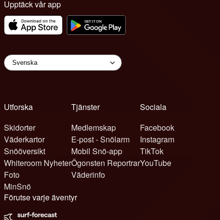
Upptäck vår app
Utforska
Tjänster
Sociala
Skidorter
Medlemskap
Facebook
Väderkartor
E-post - Snölarm
Instagram
Snööversikt
Mobil Snö-app
TikTok
Whiteroom Nyheter
Ögonsten Reportrar
YouTube
Foto
Väderinfo
MinSnö
Förutse varje äventyr