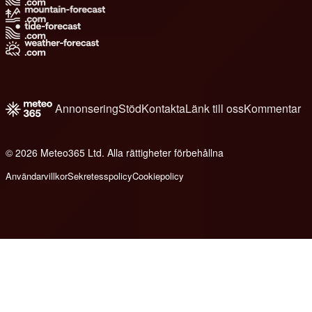
Annonsering
Stöd
Kontakta
Länk till oss
Kommentar
© 2026 Meteo365 Ltd. Alla rättigheter förbehållna
6
Användarvillkor
Sekretesspolicy
Cookiepolicy