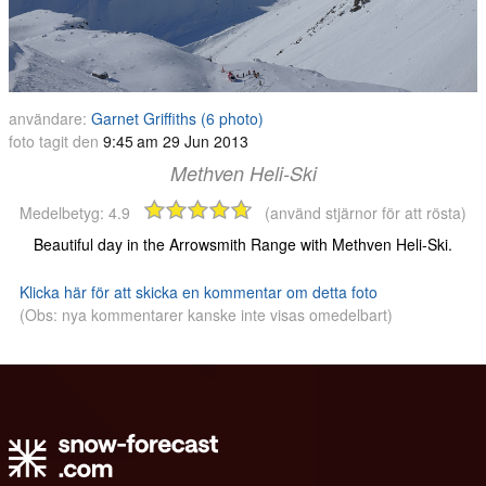
användare:
Garnet Griffiths (6 photo)
foto tagit den
9:45 am 29 Jun 2013
Methven Heli-Ski
Medelbetyg:
4.9
(använd stjärnor för att rösta)
Beautiful day in the Arrowsmith Range with Methven Heli-Ski.
Klicka här för att skicka en kommentar om detta foto
(Obs: nya kommentarer kanske inte visas omedelbart)