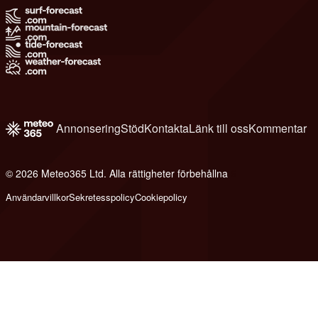
Annonsering
Stöd
Kontakta
Länk till oss
Kommentar
© 2026 Meteo365 Ltd. Alla rättigheter förbehållna
6
Användarvillkor
Sekretesspolicy
Cookiepolicy