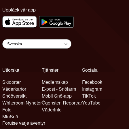
Upptäck vår app
Utforska
Tjänster
Sociala
Skidorter
Medlemskap
Facebook
Väderkartor
E-post - Snölarm
Instagram
Snööversikt
Mobil Snö-app
TikTok
Whiteroom Nyheter
Ögonsten Reportrar
YouTube
Foto
Väderinfo
MinSnö
Förutse varje äventyr