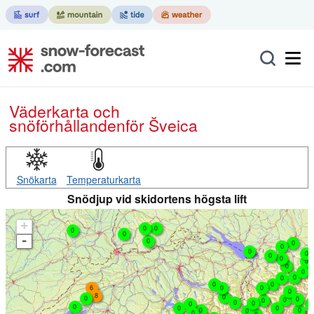
Väderkarta och
snöförhållanden
för Šveica
Snökarta
Temperaturkarta
Snödjup vid skidortens högsta lift
+
0
0
0
0
-
0
0
0
0
0
0
0
0
0
0
0
0
0
0
6
0
0
0
8
0
0
0
0
0
0
0
0
0
0
0
0
0
0
0
0