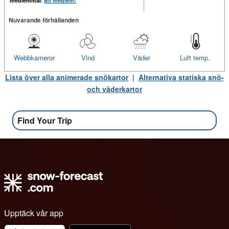
medlemmar.
Bli medlem!
Nuvarande förhållanden
Webbkameror
Vind
Väder
Luft temp.
Lista över alla animerade snökartor
|
Alternativa statiska snö-
och väderkartor
Find Your Trip
Upptäck vår app