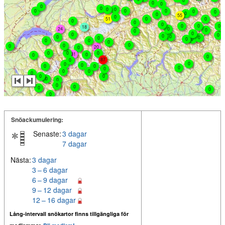
0
0
0
0
0
0
0
0
0
0
0
0
0
0
55
0
51
0
0
0
0
0
0
0
0
18
24
0
0
0
0
0
0
0
0
0
0
0
0
0
0
0
0
0
0
0
20
0
0
0
0
31
0
0
0
87
0
0
0
0
0
0
0
0
0
0
0
0
0
0
0
0
0
0
0
0
Snöackumulering:
Senaste:
3 dagar
7 dagar
Nästa:
3 dagar
3 – 6 dagar
6 – 9 dagar
9 – 12 dagar
12 – 16 dagar
Lång-intervall snökartor finns tillgängliga för