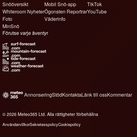
Snööversikt
Mobil Snö-app
TikTok
Whiteroom Nyheter
Ögonsten Reportrar
YouTube
Foto
Väderinfo
MinSnö
Förutse varje äventyr
Annonsering
Stöd
Kontakta
Länk till oss
Kommentar
© 2026 Meteo365 Ltd. Alla rättigheter förbehållna
6
Användarvillkor
Sekretesspolicy
Cookiepolicy