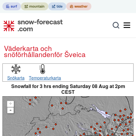
Väderkarta och
snöförhållanden
för Šveica
Snökarta
Temperaturkarta
Snowfall for 3 hrs ending Saturday 08 Aug at 2pm
CEST
+
-