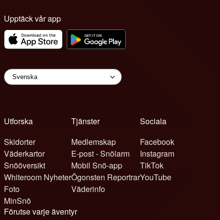
Upptäck vår app
Utforska
Tjänster
Sociala
Skidorter
Medlemskap
Facebook
Väderkartor
E-post - Snölarm
Instagram
Snööversikt
Mobil Snö-app
TikTok
Whiteroom Nyheter
Ögonsten Reportrar
YouTube
Foto
Väderinfo
MinSnö
Förutse varje äventyr