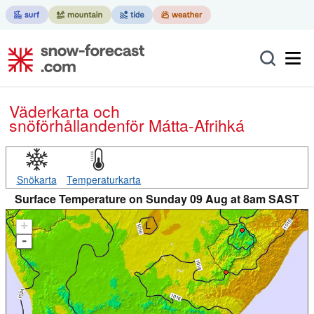
Väderkarta och
snöförhållanden
för Mátta-Afrihká
Snökarta
Temperaturkarta
Surface Temperature on Sunday 09 Aug at 8am SAST
+
-