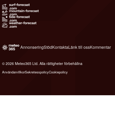
Annonsering
Stöd
Kontakta
Länk till oss
Kommentar
© 2026 Meteo365 Ltd. Alla rättigheter förbehållna
6
Användarvillkor
Sekretesspolicy
Cookiepolicy