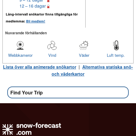
12 – 16 dagar
Lång-intervall snökartor finns tillgängliga för
medlemmar.
Bli medlem!
Nuvarande förhållanden
Webbkameror
Vind
Väder
Luft temp.
Lista över alla animerade snökartor
|
Alternativa statiska snö-
och väderkartor
Find Your Trip