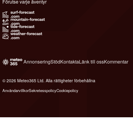
Förutse varje äventyr
Annonsering
Stöd
Kontakta
Länk till oss
Kommentar
© 2026 Meteo365 Ltd. Alla rättigheter förbehållna
6
Användarvillkor
Sekretesspolicy
Cookiepolicy