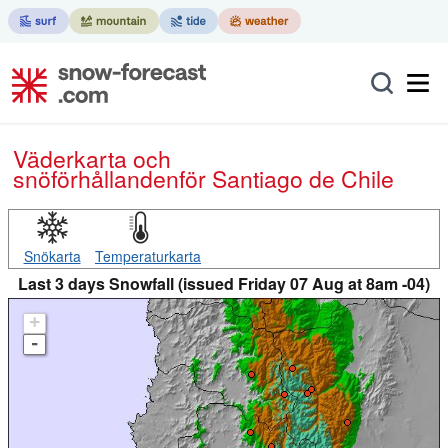
Väderkarta och
snöförhållanden
för Santiago de Chile
Snökarta
Temperaturkarta
Last 3 days Snowfall (issued Friday 07 Aug at 8am -04)
+
-