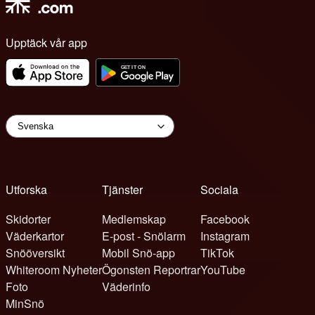
Upptäck vår app
Utforska
Tjänster
Sociala
Skidorter
Medlemskap
Facebook
Väderkartor
E-post - Snölarm
Instagram
Snööversikt
Mobil Snö-app
TikTok
Whiteroom Nyheter
Ögonsten Reportrar
YouTube
Foto
Väderinfo
MinSnö