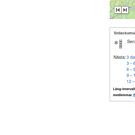
Snöackumul
Sen
Nästa:
3 da
3 – 
6 – 
9 – 
12 –
Lång-intervall
medlemmar.
B