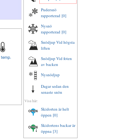
Pudersnö
rapporterad
[0]
Nysnö
rapporterad
[0]
Snödjup Vid högsta
liften
t temp.
Snödjup Vid foten
av backen
Nysnödjup
Dagar sedan den
senaste snön
Visa här:
Skidorten är helt
öppen
[0]
Skidortens backar är
öppna
[3]