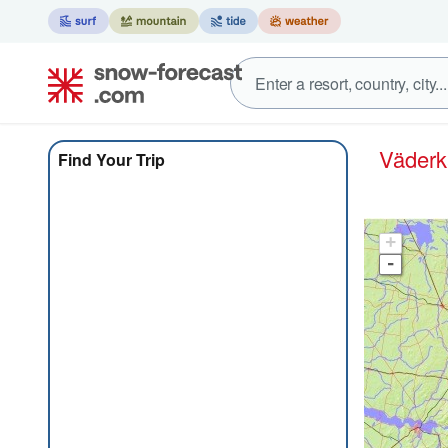
Väder
Find Your Trip
+
-