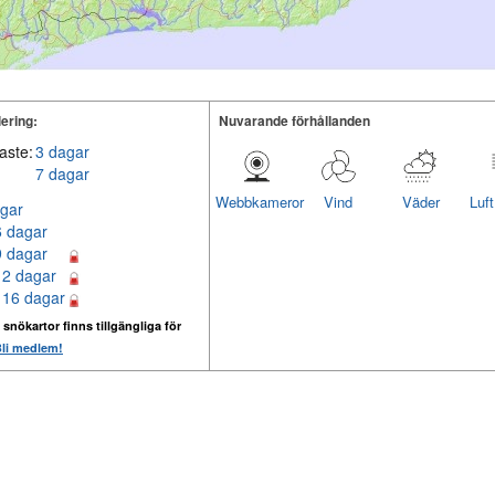
ering:
Nuvarande förhållanden
aste:
3 dagar
7 dagar
Webbkameror
Vind
Väder
Luf
gar
6 dagar
9 dagar
12 dagar
 16 dagar
 snökartor finns tillgängliga för
li medlem!