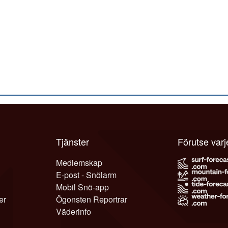
Tjänster
Förutse var
Medlemskap
E-post - Snölarm
Mobil Snö-app
er
Ögonsten Reportrar
Väderinfo