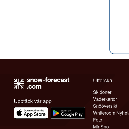
Utforska
Skidorter
Väderkartor
Upptäck vår app
Snööversikt
Whiteroom Nyhet
Foto
MinSnö