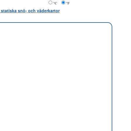
°C
°F
 statiska snö- och väderkartor