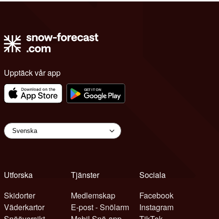
Upptäck vår app
Utforska
Tjänster
Sociala
Skidorter
Medlemskap
Facebook
Väderkartor
E-post - Snölarm
Instagram
Snööversikt
Mobil Snö-app
TikTok