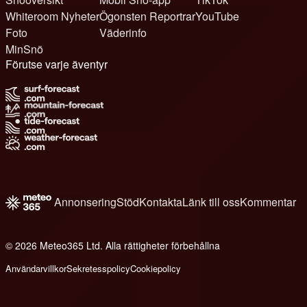
Whiteroom Nyheter
Ögonsten Reportrar
YouTube
Foto
Väderinfo
MinSnö
Förutse varje äventyr
Annonsering
Stöd
Kontakta
Länk till oss
Kommentar
© 2026 Meteo365 Ltd. Alla rättigheter förbehållna
6
Användarvillkor
Sekretesspolicy
Cookiepolicy