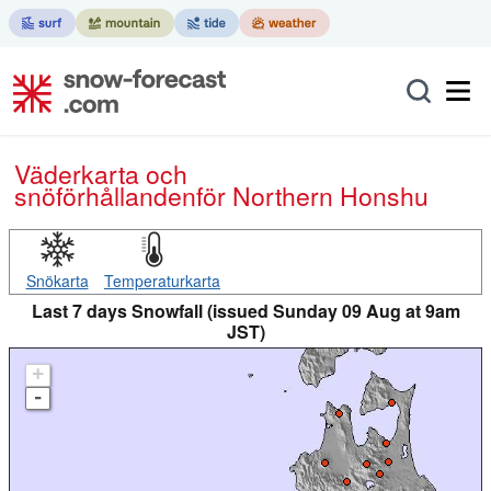
Väderkarta och
snöförhållanden
för Northern Honshu
Snökarta
Temperaturkarta
Last 7 days Snowfall (issued Sunday 09 Aug at 9am
JST)
+
-