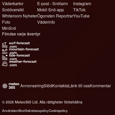
Väderkartor
E-post - Snölarm
Instagram
Snööversikt
Mobil Snö-app
TikTok
Whiteroom Nyheter
Ögonsten Reportrar
YouTube
Foto
Väderinfo
MinSnö
Förutse varje äventyr
Annonsering
Stöd
Kontakta
Länk till oss
Kommentar
© 2026 Meteo365 Ltd. Alla rättigheter förbehållna
1
Användarvillkor
Sekretesspolicy
Cookiepolicy