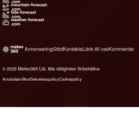
Annonsering
Stöd
Kontakta
Länk till oss
Kommentar
© 2026 Meteo365 Ltd. Alla rättigheter förbehållna
6
Användarvillkor
Sekretesspolicy
Cookiepolicy