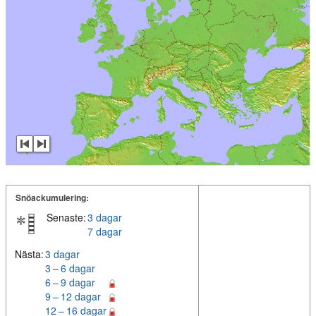
Snöackumulering:
Senaste:
3 dagar
7 dagar
Nästa:
3 dagar
3 – 6 dagar
6 – 9 dagar
9 – 12 dagar
12 – 16 dagar