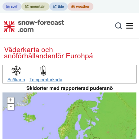
Väderkarta och
snöförhållanden
för Eurohpá
Snökarta
Temperaturkarta
Skidorter med rapporterad pudersnö
+
-