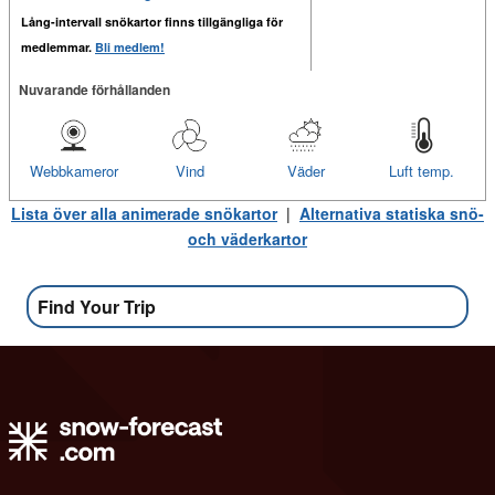
Lång-intervall snökartor finns tillgängliga för
medlemmar.
Bli medlem!
Nuvarande förhållanden
Webbkameror
Vind
Väder
Luft temp.
Lista över alla animerade snökartor
|
Alternativa statiska snö-
och väderkartor
Find Your Trip