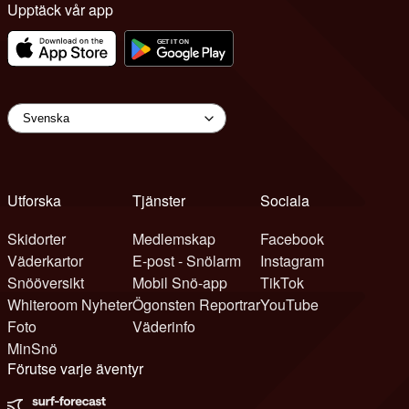
Upptäck vår app
Utforska
Tjänster
Sociala
Skidorter
Medlemskap
Facebook
Väderkartor
E-post - Snölarm
Instagram
Snööversikt
Mobil Snö-app
TikTok
Whiteroom Nyheter
Ögonsten Reportrar
YouTube
Foto
Väderinfo
MinSnö
Förutse varje äventyr