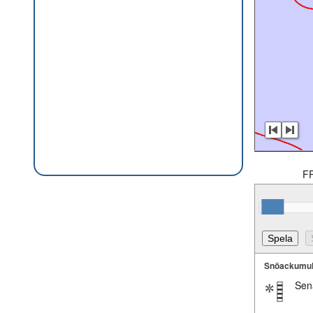
F
Snöackumul
Sen