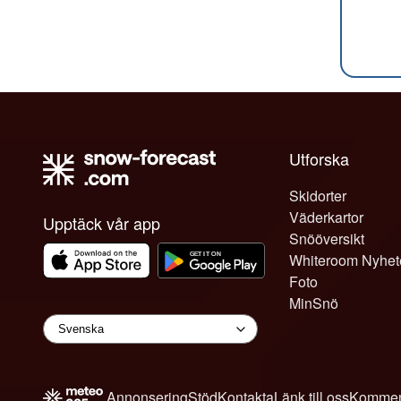
Utforska
Skidorter
Väderkartor
Upptäck vår app
Snööversikt
Whiteroom Nyhet
Foto
MinSnö
Annonsering
Stöd
Kontakta
Länk till oss
Kommen