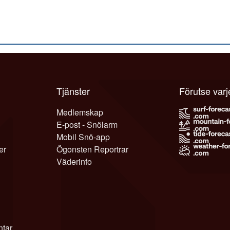
Tjänster
Förutse var
Medlemskap
E-post - Snölarm
Mobil Snö-app
er
Ögonsten Reportrar
Väderinfo
tar