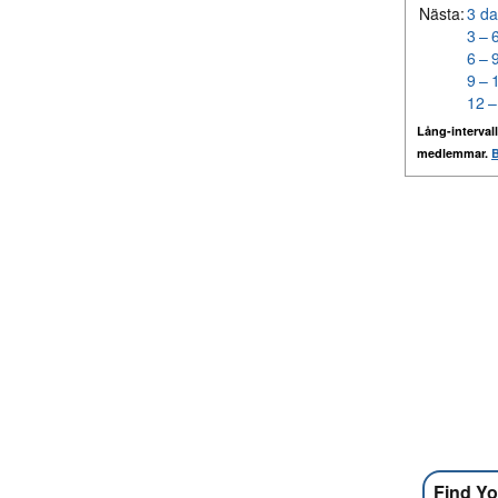
Nästa:
3 da
3 – 
6 – 
9 – 
12 –
Lång-intervall
medlemmar.
B
Find Yo