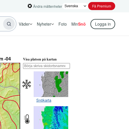
Få Premium
Ändra måttenheter
Väder
Nyheter
Foto
Min
Snö
Logga in
m -04
Visa platsen på kartan
Snökarta