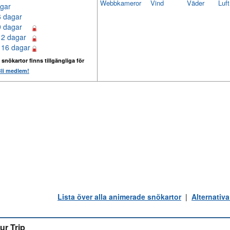
Webbkameror
Vind
Väder
Luf
gar
6 dagar
9 dagar
12 dagar
 16 dagar
 snökartor finns tillgängliga för
li medlem!
Lista över alla animerade snökartor
|
Alternativa
ur Trip