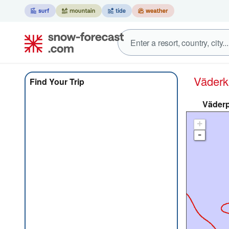
Väder
Find Your Trip
Väderp
+
-