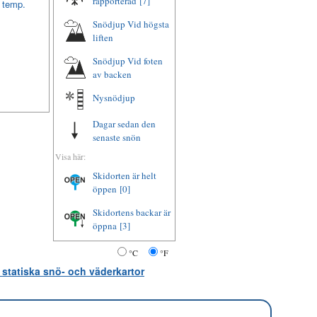
rapporterad
[7]
t temp.
Snödjup Vid högsta
liften
Snödjup Vid foten
av backen
Nysnödjup
Dagar sedan den
senaste snön
Visa här:
Skidorten är helt
öppen
[0]
Skidortens backar är
öppna
[3]
°C
°F
 statiska snö- och väderkartor