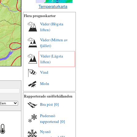
Temperaturkarta
Flera prognoskartor
Väder (Högsta
liften)
Väder (Mitten av
fjället)
Väder (Lägsta
liften)
Vind
m
Moln
Rapporterade snöförhållanden
Bra pist
[0]
Pudersnö
rapporterad
[0]
Nysnö