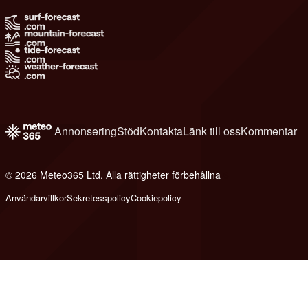
Annonsering
Stöd
Kontakta
Länk till oss
Kommentar
© 2026 Meteo365 Ltd. Alla rättigheter förbehållna
6
Användarvillkor
Sekretesspolicy
Cookiepolicy