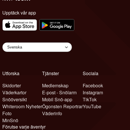
Upptäck vår app
Utforska
Tjänster
Sociala
Skidorter
Medlemskap
Facebook
Väderkartor
E-post - Snölarm
Instagram
Snööversikt
Mobil Snö-app
TikTok
Whiteroom Nyheter
Ögonsten Reportrar
YouTube
Foto
Väderinfo
MinSnö
Förutse varje äventyr