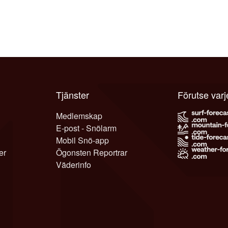
Tjänster
Förutse var
Medlemskap
E-post - Snölarm
Mobil Snö-app
er
Ögonsten Reportrar
Väderinfo