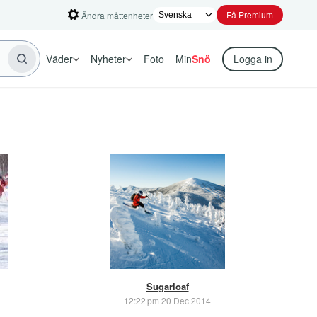
Få Premium
Ändra måttenheter
Väder
Nyheter
Foto
Min
Snö
Logga in
Sugarloaf
12:22 pm 20 Dec 2014