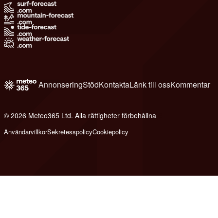
Annonsering
Stöd
Kontakta
Länk till oss
Kommentar
© 2026 Meteo365 Ltd. Alla rättigheter förbehållna
6
Användarvillkor
Sekretesspolicy
Cookiepolicy