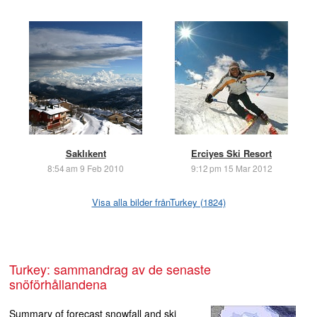
Saklıkent
Erciyes Ski Resort
8:54 am 9 Feb 2010
9:12 pm 15 Mar 2012
Visa alla bilder frånTurkey (1824)
Turkey: sammandrag av de senaste
snöförhållandena
Summary of forecast snowfall and ski