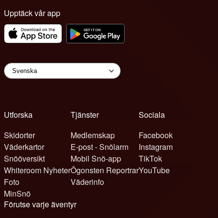
Upptäck vår app
Utforska
Tjänster
Sociala
Skidorter
Medlemskap
Facebook
Väderkartor
E-post - Snölarm
Instagram
Snööversikt
Mobil Snö-app
TikTok
Whiteroom Nyheter
Ögonsten Reportrar
YouTube
Foto
Väderinfo
MinSnö
Förutse varje äventyr