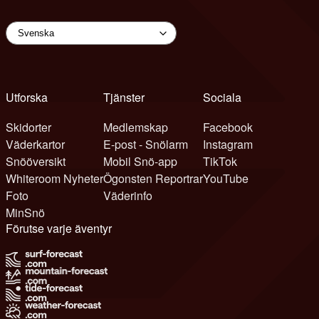
Utforska
Tjänster
Sociala
Skidorter
Medlemskap
Facebook
Väderkartor
E-post - Snölarm
Instagram
Snööversikt
Mobil Snö-app
TikTok
Whiteroom Nyheter
Ögonsten Reportrar
YouTube
Foto
Väderinfo
MinSnö
Förutse varje äventyr