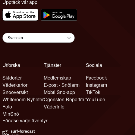
Upptäck vår app
Utforska
Tjänster
Sociala
Skidorter
Medlemskap
Facebook
Väderkartor
E-post - Snölarm
Instagram
Snööversikt
Mobil Snö-app
TikTok
Whiteroom Nyheter
Ögonsten Reportrar
YouTube
Foto
Väderinfo
MinSnö
Förutse varje äventyr