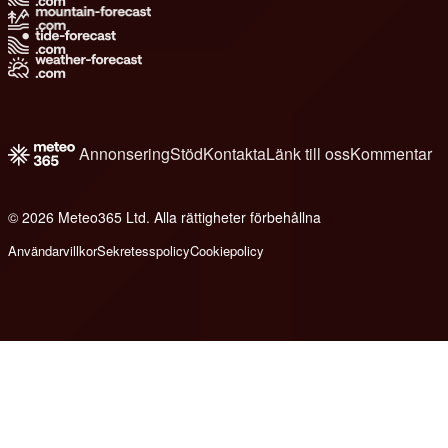
Annonsering
Stöd
Kontakta
Länk till oss
Kommentar
© 2026 Meteo365 Ltd. Alla rättigheter förbehållna
6
Användarvillkor
Sekretesspolicy
Cookiepolicy