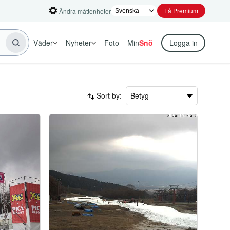
Få Premium
Ändra måttenheter
Väder
Nyheter
Foto
Min
Snö
Logga in
Sort by:
Betyg