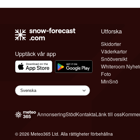
Utforska
Skidorter
Väderkartor
Upptäck vår app
Snööversikt
Whiteroom Nyhet
Foto
MinSnö
Annonsering
Stöd
Kontakta
Länk till oss
Kommen
© 2026 Meteo365 Ltd. Alla rättigheter förbehållna
6