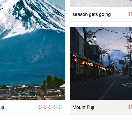
season gets going
ji
Mount Fuji