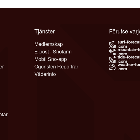
Tjänster
Förutse var
Medlemskap
E-post - Snölarm
Mobil Snö-app
er
Ögonsten Reportrar
Väderinfo
tar